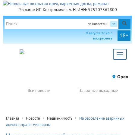
Реклама: ИП Костромичев А. Н. ИНН: 575207862800
по новостям
9 августа 2026 г.
18+
воскресенье
Toggle
navigat
Орел
Все новости
Заводные выходные
Главная
Новости
Недвижимость
На расселение аварийных
домов потратят миллионы