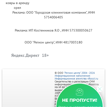
Реклама: ООО "Городская клининговая компания", ИНН
5754006405
Реклама: ИП Костенников Я.О , ИНН 575300050627
ООО "Регион центр", ИНН 4817003180
Яндекс.Директ
© ООО
"Регион центр" 2004 - 2026
Информационное наполнение:
Информационное агентство vRossii.ru
Свидетельство о регистрации СМИ
информационного агентства vRossii.ru
ИА № ФС 77‑35502
выдано РОСКОМНАДЗОРом 04 марта
2009г.
И. О. Главного редактора Нарыков А. Н.
Баннеры на портале размещаются на
НЕ ПРОПУСТИ!
правах рекламы.
Реклама на портале: