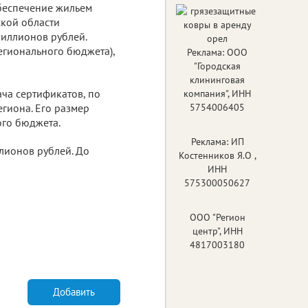
обеспечение жильем
ской области
иллионов рублей.
егионального бюджета),
Реклама: ООО
"Городская
клининговая
ча сертификатов, по
компания", ИНН
гиона. Его размер
5754006405
ого бюджета.
Реклама: ИП
лионов рублей. До
Костенников Я.О ,
ИНН
575300050627
ООО "Регион
центр", ИНН
4817003180
Добавить