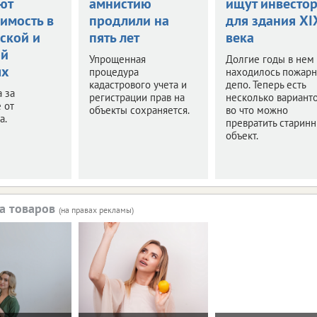
ют
амнистию
ищут инвесто
имость в
продлили на
для здания XI
ской и
пять лет
века
ой
Упрощенная
Долгие годы в нем
ях
процедура
находилось пожар
кадастрового учета и
депо. Теперь есть
а за
регистрации прав на
несколько варианто
 от
объекты сохраняется.
во что можно
а.
превратить старин
объект.
а товаров
(на правах рекламы)