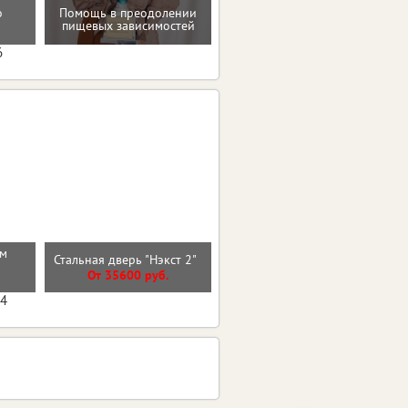
Мотивацию и поддержку
о
Помощь в преодолении
на пути к здоровью и телу
пищевых зависимостей
мечты
6
см
Стальная дверь "Нэкст 2"
Стальная дверь "Викинг"
От 35600 руб.
От 40800 руб.
04