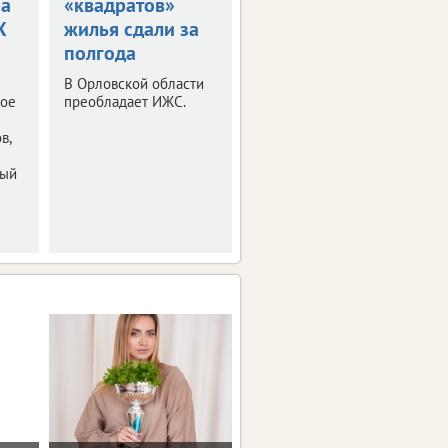
ра
«квадратов»
сдали почти 100
X
жилья сдали за
тысяч
полгода
«квадратов»
жилья
В Орловской области
ное
преобладает ИЖС.
Большая часть
приходится на ИЖС.
в,
ный