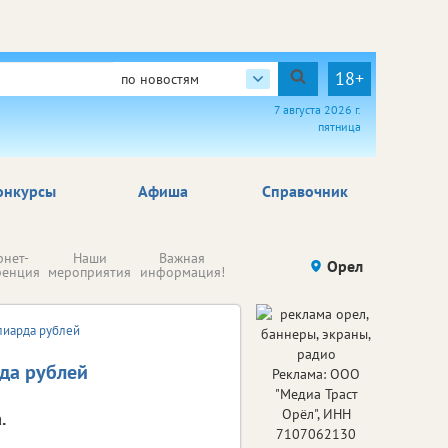
18+
по новостям
7 августа 2026 г.
пятница
онкурсы
Афиша
Справочник
Н
рнет-
Наши
Важная
Происшествия
Орел
Здоровье
комп
ренция
мероприятия
информация!
п
ре
лиарда рублей
рда рублей
Реклама: ООО
"Медиа Траст
Орёл", ИНН
.
7107062130