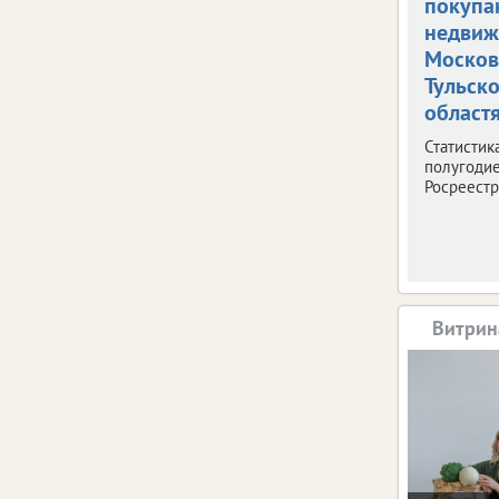
покупа
недвиж
Москов
Тульск
област
Статистик
полугодие
Росреестр
Витрин