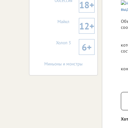
Обсессия
18+
Объ
Майкл
12+
соо
Холоп 3
6+
кот
сос
Миньоны и монстры
кон
Хот