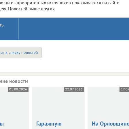
ости из приоритетных источников показываются на сайте
екс.Новостей выше других
ть
ся к списку новостей
ние новости
01.08.2026
22.07.2026
17.0
цы
Гаражную
На Орловщин