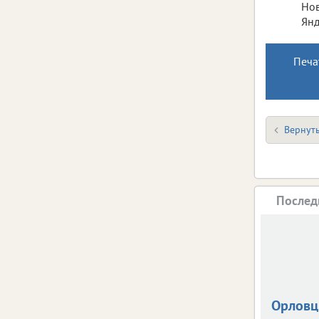
Нов
Янд
Печа
Вернуть
Послед
Орлов