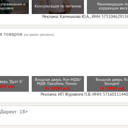
упражнения и
Рекомендации п
Консультация по питанию
нировки
коррекции веса
Реклама: Калмыкова Ю.А., ИНН 57510462913
а товаров
(на правах рекламы)
Входная дверь 9см МДФ/
Входная дверь 9
верь "Дуэт Б"
МДФ Лакобель Линии
Концепт
000 руб.
От 30000 руб.
От 29800 руб.
Реклама: ИП Журавлев П.В. ИНН: 5716011144
.Директ