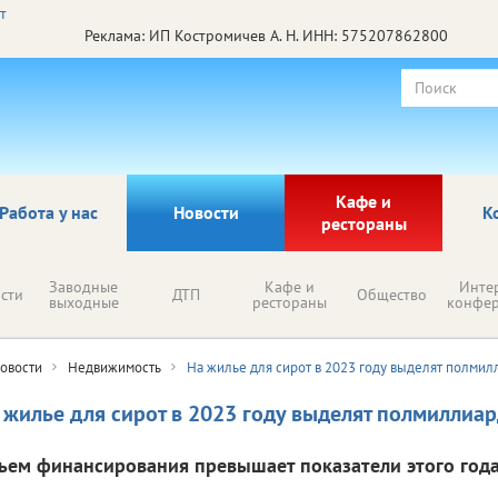
Реклама: ИП Костромичев А. Н. ИНН: 575207862800
Кафе и
Работа у нас
Новости
К
рестораны
Заводные
Кафе и
Инте
сти
ДТП
Общество
выходные
рестораны
конфе
овости
Недвижимость
На жилье для сирот в 2023 году выделят полмил
 жилье для сирот в 2023 году выделят полмиллиа
ъем финансирования превышает показатели этого года