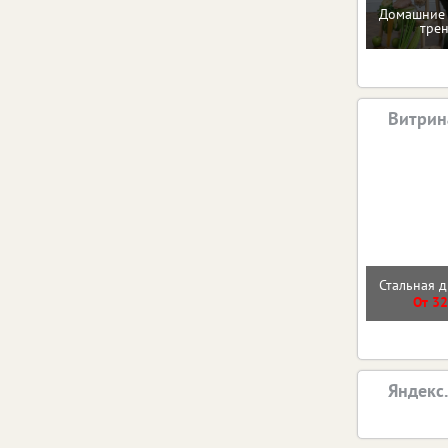
Домашние 
тре
Витрин
Стальная д
От 32
Яндекс