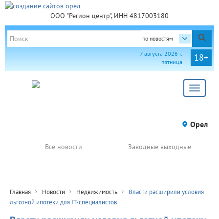
ООО "Регион центр", ИНН 4817003180
по новостям
7 августа 2026 г.
18+
пятница
Toggle
navigat
Орел
Все новости
Заводные выходные
Главная
Новости
Недвижимость
Власти расширили условия
льготной ипотеки для IT-специалистов