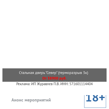
Стальная дверь "Север" (терморазрыв 3к)
От 38900 руб.
Реклама: ИП Журавлев П.В. ИНН: 571601114404
18+
Анонс мероприятий