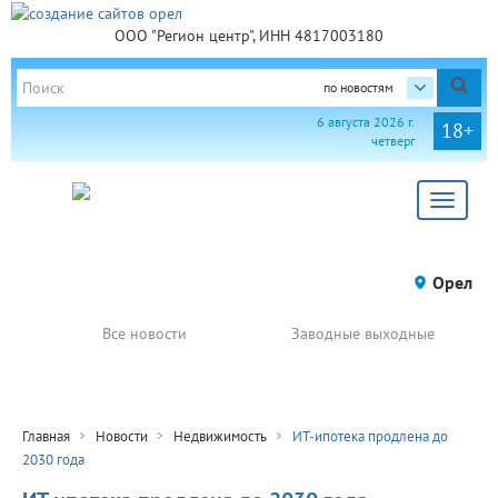
ООО "Регион центр", ИНН 4817003180
по новостям
6 августа 2026 г.
18+
четверг
Toggle
navigat
Орел
Все новости
Заводные выходные
Главная
Новости
Недвижимость
ИТ-ипотека продлена до
2030 года