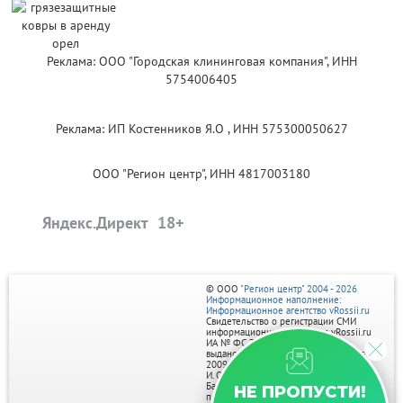
Реклама: ООО "Городская клининговая компания", ИНН
5754006405
Реклама: ИП Костенников Я.О , ИНН 575300050627
ООО "Регион центр", ИНН 4817003180
Яндекс.Директ
© ООО
"Регион центр" 2004 - 2026
Информационное наполнение:
Информационное агентство vRossii.ru
Свидетельство о регистрации СМИ
информационного агентства vRossii.ru
ИА № ФС 77‑35502
выдано РОСКОМНАДЗОРом 04 марта
2009г.
И. О. Главного редактора Нарыков А. Н.
Баннеры на портале размещаются на
НЕ ПРОПУСТИ!
правах рекламы.