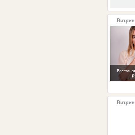
Витрин
Восстано
р
Витрин