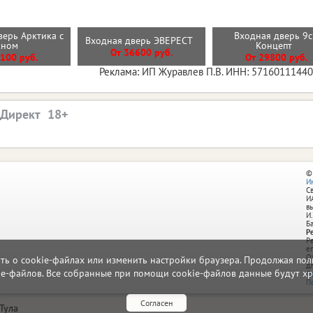
верь Арктика с
Входная дверь 9
Входная дверь ЭВЕРЕСТ
кном
Концепт
От 36600 руб.
100 руб.
От 29800 руб.
Реклама: ИП Журавлев П.В. ИНН: 5716011144
.Директ
©
И
С
И
в
И.
Б
Р
Р
e
О
ать о cookie-файлах или изменить настройки браузера. Продолжая поль
д
ie-файлов. Все собранные при помощи cookie-файлов данные будут хр
П
П
Согласен
Тула