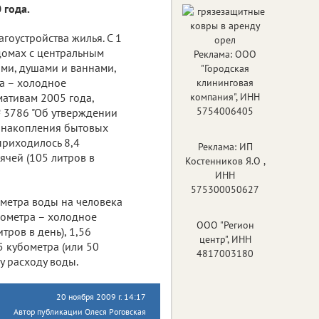
 года.
оустройства жилья. С 1
домах с центральным
Реклама: ООО
ми, душами и ваннами,
"Городская
ра – холодное
клининговая
мативам 2005 года,
компания", ИНН
5754006405
№ 3786 "Об утверждении
 накопления бытовых
 приходилось 8,4
Реклама: ИП
ячей (105 литров в
Костенников Я.О ,
ИНН
575300050627
метра воды на человека
убометра – холодное
ООО "Регион
ров в день), 1,56
центр", ИНН
 кубометра (или 50
4817003180
у расходу воды.
20 ноября 2009 г. 14:17
Автор публикации Олеся Роговская