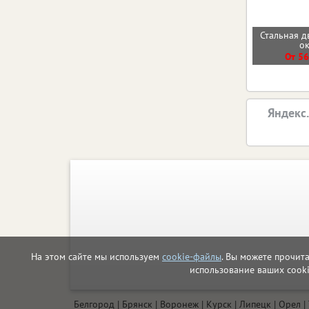
Стальная д
о
От 56
Яндекс
На этом сайте мы используем
cookie-файлы
. Вы можете прочит
использование ваших cook
Белгород
Брянск
Воронеж
Курск
Липецк
Орел