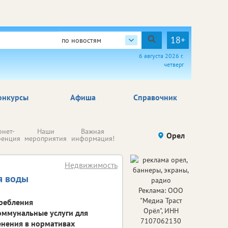
18+
по новостям
6 августа 2026 г.
четверг
онкурсы
Афиша
Справочник
Н
рнет-
Наши
Важная
Происшествия
Орел
Здоровье
комп
ренция
мероприятия
информация!
п
ре
Недвижимость
я воды
Реклама: ООО
"Медиа Траст
ребления
Орёл", ИНН
оммунальные услуги для
7107062130
енения в нормативах