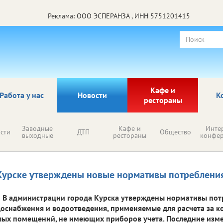
Реклама: ООО ЭСПЕРАНЗА , ИНН 5751201415
Кафе и
Работа у нас
Новости
К
рестораны
Заводные
Кафе и
Инте
сти
ДТП
Общество
выходные
рестораны
конфе
Курске утверждены новые нормативы потреблени
В администрации города Курска утверждены нормативы пот
оснабжения и водоотведения, применяемые для расчета за к
ых помещений, не имеющих приборов учета. Последние изм