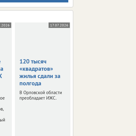
7.2026
17.07.2026
19.06.2026
е
120 тысяч
На Орловщине
ра
«квадратов»
сдали почти 100
X
жилья сдали за
тысяч
полгода
«квадратов»
жилья
В Орловской области
ное
преобладает ИЖС.
Большая часть
приходится на ИЖС.
в,
ный