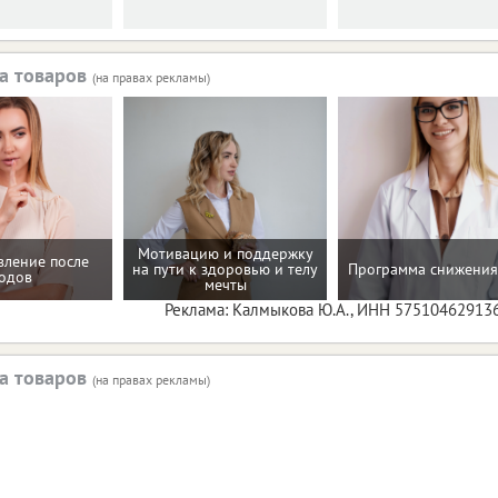
а товаров
(на правах рекламы)
Мотивацию и поддержку
вление после
на пути к здоровью и телу
Программа снижения
одов
мечты
Реклама: Калмыкова Ю.А., ИНН 57510462913
а товаров
(на правах рекламы)