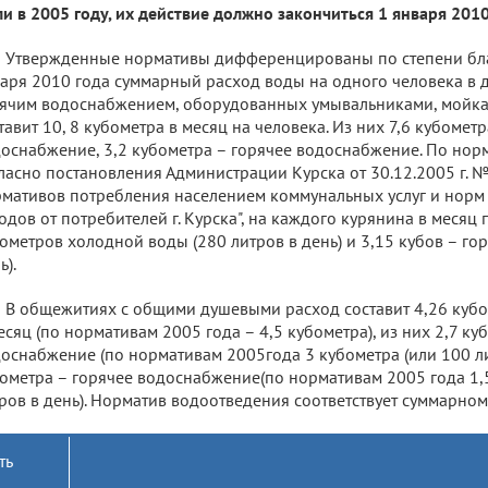
и в 2005 году, их действие должно закончиться 1 января 2010
Утвержденные нормативы дифференцированы по степени благ
аря 2010 года суммарный расход воды на одного человека в 
ячим водоснабжением, оборудованных умывальниками, мойка
тавит 10, 8 кубометра в месяц на человека. Из них 7,6 кубомет
оснабжение, 3,2 кубометра – горячее водоснабжение. По нор
ласно постановления Администрации Курска от 30.12.2005 г. 
мативов потребления населением коммунальных услуг и норм
одов от потребителей г. Курска", на каждого курянина в месяц
ометров холодной воды (280 литров в день) и 3,15 кубов – гор
ь).
В общежитиях с общими душевыми расход составит 4,26 кубо
есяц (по нормативам 2005 года – 4,5 кубометра), из них 2,7 к
оснабжение (по нормативам 2005года 3 кубометра (или 100 лит
ометра – горячее водоснабжение(по нормативам 2005 года 1,5
ров в день). Норматив водоотведения соответствует суммарном
ть