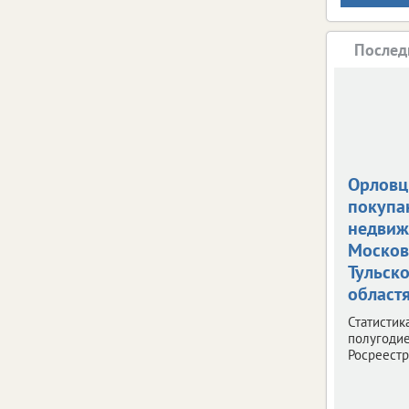
Послед
Орлов
покупа
недвиж
Москов
Тульск
област
Статистик
полугодие
Росреестр