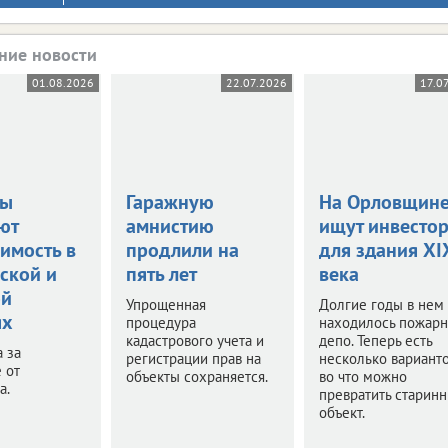
ние новости
01.08.2026
22.07.2026
17.0
цы
Гаражную
На Орловщин
ют
амнистию
ищут инвесто
имость в
продлили на
для здания XI
ской и
пять лет
века
ой
Упрощенная
Долгие годы в нем
ях
процедура
находилось пожар
кадастрового учета и
депо. Теперь есть
а за
регистрации прав на
несколько варианто
 от
объекты сохраняется.
во что можно
а.
превратить старин
объект.