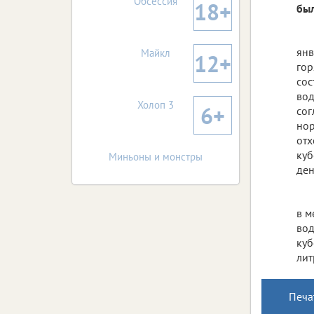
Обсессия
18+
был
янв
Майкл
12+
гор
сос
вод
Холоп 3
6+
сог
нор
отх
куб
Миньоны и монстры
ден
в м
вод
куб
лит
Печа