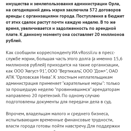
имущества и землепользования администрации Орла,
на сегодняшний день мэрия заключила 572 договоров
аренды с организациями города. Поступления в бюджет
от этих сделок растут почти каждую неделю. В то же
время, увеличивается и задолженность по арендной
плате. К данному моменту она составляет 20 миллионов
рублей.
Как сообщили корреспонденту ИА vRossii.ru в пресс-
службе мэрии, большая часть этого долга (а именно 15,6
миллионов рублей) приходится на такие организации,
как ООО "Август-91", ООО "Вертикаль", ООО "Дом+", ОАО
АПК "Орловская Нива". К злостным неплательщикам
администрация применяет "карательные меры": только
за прошедшую неделю "провинившимся" арендаторам
направлено 20 претензий. По одному случаю
подготовлены документы для передачи дела в суд.
Впрочем, владельцам малого и среднего бизнеса,
испытывающим временные финансовые трудности,
власти города готовы пойти навстречу. Для поддержки