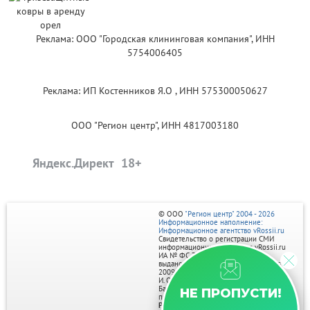
Реклама: ООО "Городская клининговая компания", ИНН
5754006405
Реклама: ИП Костенников Я.О , ИНН 575300050627
ООО "Регион центр", ИНН 4817003180
Яндекс.Директ
© ООО
"Регион центр" 2004 - 2026
Информационное наполнение:
Информационное агентство vRossii.ru
Свидетельство о регистрации СМИ
информационного агентства vRossii.ru
ИА № ФС 77‑35502
выдано РОСКОМНАДЗОРом 04 марта
2009г.
И. О. Главного редактора Нарыков А. Н.
Баннеры на портале размещаются на
НЕ ПРОПУСТИ!
правах рекламы.
Реклама на портале: