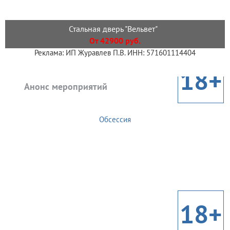
Стальная дверь "Вельвет"
От 42900 руб.
Реклама: ИП Журавлев П.В. ИНН: 571601114404
18+
Анонс мероприятий
Обсессия
18+