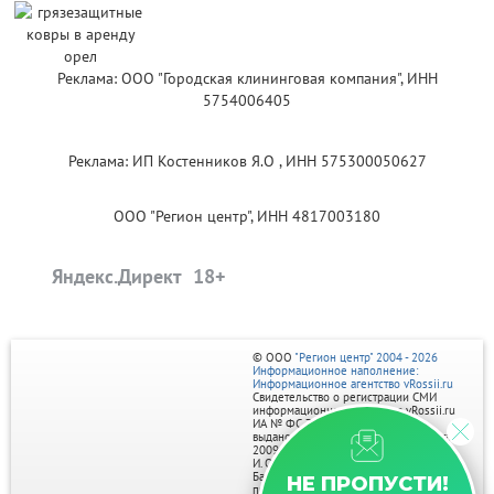
Реклама: ООО "Городская клининговая компания", ИНН
5754006405
Реклама: ИП Костенников Я.О , ИНН 575300050627
ООО "Регион центр", ИНН 4817003180
Яндекс.Директ
© ООО
"Регион центр" 2004 - 2026
Информационное наполнение:
Информационное агентство vRossii.ru
Свидетельство о регистрации СМИ
информационного агентства vRossii.ru
ИА № ФС 77‑35502
выдано РОСКОМНАДЗОРом 04 марта
2009г.
И. О. Главного редактора Нарыков А. Н.
Баннеры на портале размещаются на
НЕ ПРОПУСТИ!
правах рекламы.