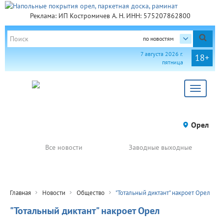
Реклама: ИП Костромичев А. Н. ИНН: 575207862800
по новостям
7 августа 2026 г.
18+
пятница
Toggle
navigat
Орел
Все новости
Заводные выходные
Главная
Новости
Общество
"Тотальный диктант" накроет Орел
"Тотальный диктант" накроет Орел