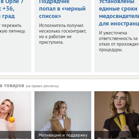
в Орле 7
Подрядчик
Установлены
: +36,
попал в «черный
единые сроки
 град
список»
медосвидетел
для иностран
т пережить
Исполнитель получил
кую пятницу.
несколько госконтракт,
И ужесточена
но к работам не
ответственность за
приступила.
отказ от прохожде
процедуры.
а товаров
(на правах рекламы)
Мотивацию и поддержку