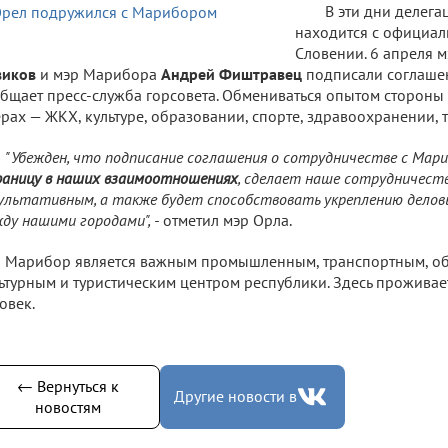
В эти дни делег
находится с официал
Словении. 6 апреля 
виков
и мэр Марибора
Андрей Фиштравец
подписали соглашен
бщает пресс-служба горсовета. Обмениваться опытом стороны
рах — ЖКХ, культуре, образовании, спорте, здравоохранении, ту
"Убежден, что подписание соглашения о сотрудничестве с Мар
аницу в наших взаимоотношениях
, сделает наше сотрудничес
ультативным, а также будет способствовать укреплению деловы
ду нашими городами", -
отметил мэр Орла.
Марибор является важным промышленным, транспортным, об
ьтурным и туристическим центром республики. Здесь проживае
овек.
← Вернуться к
Другие новости в
новостям