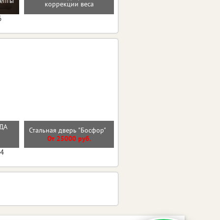
епты
коррекции веса
тренировки
6
РДА
Входная дверь ВУД
Стальная дверь "Босфор"
ВЕРТИКАЛЬ
От 25000 руб.
От 27600 руб.
04