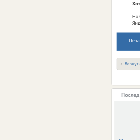
Хот
Нов
Янд
Печа
Вернуть
Послед