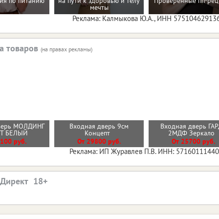
ия по питанию
на пути к здоровью и телу
Проверенные пп-рец
мечты
Реклама: Калмыкова Ю.А., ИНН 57510462913
а товаров
(на правах рекламы)
верь МОЛДИНГ
Входная дверь 9см
Входная дверь ГА
ИТ БЕЛЫЙ
Концепт
2МДФ Зеркало
100 руб.
От 29800 руб.
От 25700 руб.
Реклама: ИП Журавлев П.В. ИНН: 5716011144
.Директ