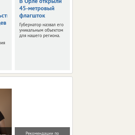
В Орле открыли
Жара в +36
45-метровый
градусов
ьствования
флагшток
накроет
цев
Орловскую
Губернатор назвал его
область
уникальным объектом
для нашего региона.
Синоптики
ния
прогнозируют
знойные четверг и
пятницу.
Рекомендации по
Домашние упражнения и