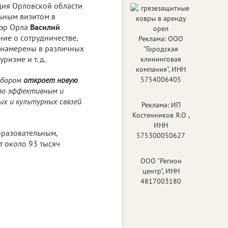
ация Орловской области
ьным визитом в
мэр Орла
Василий
ие о сотрудничестве,
Реклама: ООО
 намерены в различных
"Городская
ризме и т. д.
клининговая
компания", ИНН
ибором
откроет новую
5754006405
тво эффективным и
х и культурных связей
Реклама: ИП
Костенников Я.О ,
ИНН
разовательным,
575300050627
т около 93 тысяч
ООО "Регион
центр", ИНН
4817003180