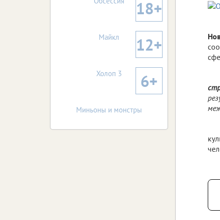
Обсессия
18+
Но
Майкл
12+
соо
сфе
Холоп 3
6+
стр
рез
меж
Миньоны и монстры
кул
чел