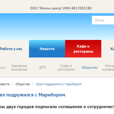
ООО "Регион центр", ИНН 4817003180
Кафе и
Работа у нас
Новости
К
рестораны
Заводные
Кафе и
Инте
сти
ДТП
Общество
выходные
рестораны
конфе
овости
Общество
Орел подружился с Марибором
ел подружился с Марибором
ры двух городов подписали соглашение о сотрудничест