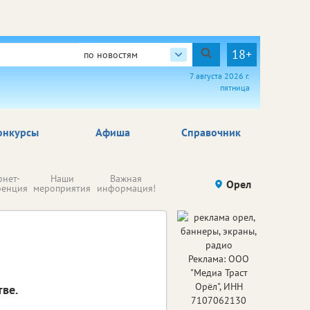
18+
по новостям
7 августа 2026 г.
пятница
онкурсы
Афиша
Справочник
Н
рнет-
Наши
Важная
Происшествия
Орел
Здоровье
комп
ренция
мероприятия
информация!
п
ре
Реклама: ООО
"Медиа Траст
Орёл", ИНН
ве.
7107062130