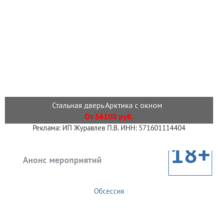
Стальная дверь Арктика с окном
От 56100 руб.
Реклама: ИП Журавлев П.В. ИНН: 571601114404
18+
Анонс мероприятий
Обсессия