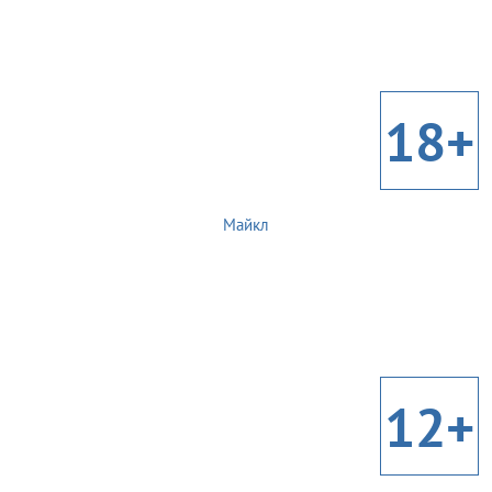
18+
Майкл
12+