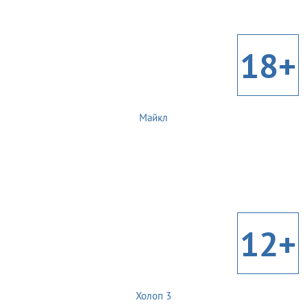
18+
Майкл
12+
Холоп 3