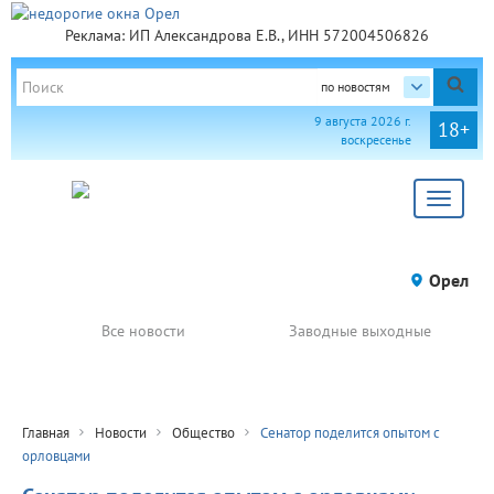
Реклама: ИП Александрова Е.В., ИНН 572004506826
по новостям
9 августа 2026 г.
18+
воскресенье
Toggle
navigat
Орел
Все новости
Заводные выходные
Главная
Новости
Общество
Сенатор поделится опытом с
орловцами