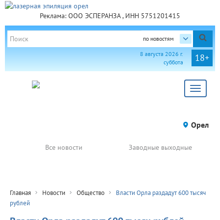
Реклама: ООО ЭСПЕРАНЗА , ИНН 5751201415
по новостям
8 августа 2026 г.
18+
суббота
Toggle
navigat
Орел
Все новости
Заводные выходные
Главная
Новости
Общество
Власти Орла раздадут 600 тысяч
рублей