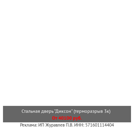
Стальная дверь "Диксон" (терморазрыв 3к)
От 40100 руб.
Реклама: ИП Журавлев П.В. ИНН: 571601114404