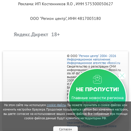
Реклама: ИП Костенников Я.О , ИНН 575300050627
ООО "Регион центр", ИНН 4817003180
Яндекс.Директ
© ООО
"Регион центр" 2004 - 2026
Информационное наполнение:
Информационное агентство vRossii.ru
Свидетельство о регистрации СМИ
информационного агентства vRossii.ru
ИА № ФС 77‑35502
выдано РОСКОМНАДЗОРом 04 марта
2009г.
И. О. Главного редактора Нарыков А. Н.
Баннеры на портале размещаются на
НЕ ПРОПУСТИ!
правах рекламы.
Реклама на портале:
Главные новости региона
Рекламное агентство "Умный маркетинг"
тел. 7-910-267-70-40,
в вашей почте!
На этом сайте мы используем
cookie-файлы
. Вы можете прочитать о cookie-файлах или
email: umnyy.marketing@yandex.ru
Отдельные публикации могут содержать
изменить настройки браузера. Продолжая пользоваться сайтом без изменения настроек,
ПОДПИСАТЬСЯ
информацию, не предназначенную для
вы даете согласие на использование ваших cookie-файлов. Все собранные при помощи
пользователей до 18 лет.
cookie-файлов данные будут храниться на территории РФ.
Политика в отношении обработки
персональных данных
Политика обработки файлов cookie
Согласен