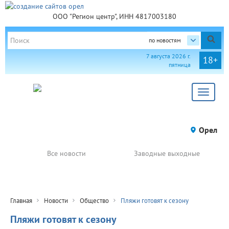
ООО "Регион центр", ИНН 4817003180
по новостям
7 августа 2026 г.
18+
пятница
Toggle
navigat
Орел
Все новости
Заводные выходные
Главная
Новости
Общество
Пляжи готовят к сезону
Пляжи готовят к сезону