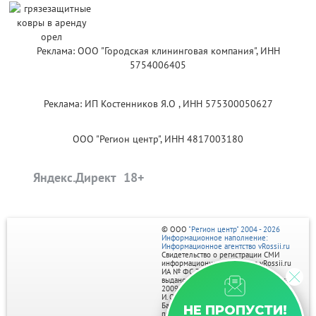
Реклама: ООО "Городская клининговая компания", ИНН
5754006405
Реклама: ИП Костенников Я.О , ИНН 575300050627
ООО "Регион центр", ИНН 4817003180
Яндекс.Директ
© ООО
"Регион центр" 2004 - 2026
Информационное наполнение:
Информационное агентство vRossii.ru
Свидетельство о регистрации СМИ
информационного агентства vRossii.ru
ИА № ФС 77‑35502
выдано РОСКОМНАДЗОРом 04 марта
2009г.
И. О. Главного редактора Нарыков А. Н.
Баннеры на портале размещаются на
НЕ ПРОПУСТИ!
правах рекламы.