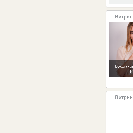
Витрин
Восстано
р
Витрин