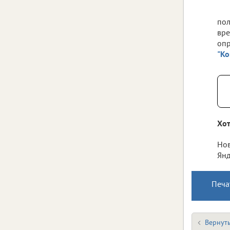
пол
вре
оп
"Ко
Хот
Нов
Янд
Печа
Вернуть