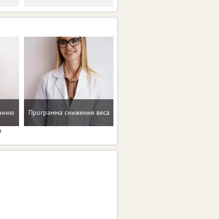
Помощь в преодолении
танию
Программа снижения веса
пищевых зависимостей
6