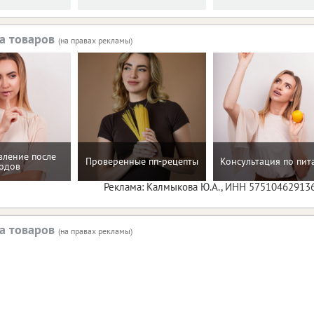
а товаров
(на правах рекламы)
вление после
Проверенные пп-рецепты
Консультация по пи
одов
Реклама: Калмыкова Ю.А., ИНН 57510462913
а товаров
(на правах рекламы)