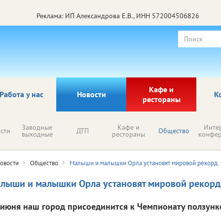
Реклама: ИП Александрова Е.В., ИНН 572004506826
Кафе и
Работа у нас
Новости
К
рестораны
Заводные
Кафе и
Инте
сти
ДТП
Общество
выходные
рестораны
конфе
овости
Общество
Малыши и малышки Орла установят мировой рекорд
лыши и малышки Орла установят мировой рекорд
 июня наш город присоединится к Чемпионату ползунк