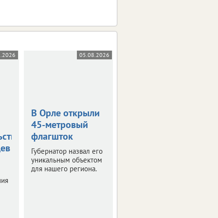
8.2026
05.08.2026
05.08.2026
В Орле открыли
Жара в +36
45-метровый
градусов
ьствования
флагшток
накроет
цев
Орловскую
Губернатор назвал его
область
уникальным объектом
для нашего региона.
Синоптики
ния
прогнозируют
знойные четверг и
пятницу.