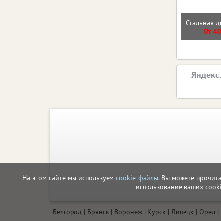
Стальная д
От 40
Яндекс
На этом сайте мы используем
cookie-файлы
. Вы можете прочит
использование ваших cook
Белгород
Брянск
Воронеж
Курск
Липецк
Орел