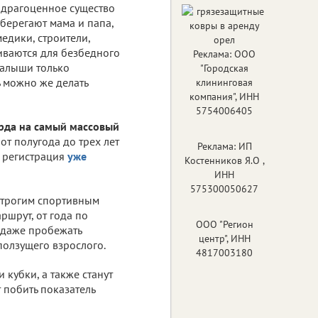
 драгоценное существо
оберегают мама и папа,
едики, строители,
виваются для безбедного
Реклама: ООО
малыши только
"Городская
ь можно же делать
клининговая
компания", ИНН
5754006405
рда на самый массовый
от полугода до трех лет
Реклама: ИП
я регистрация
уже
Костенников Я.О ,
ИНН
575300050627
строгим спортивным
ршрут, от года по
ООО "Регион
 даже пробежать
центр", ИНН
ползущего взрослого.
4817003180
 кубки, а также станут
 побить показатель