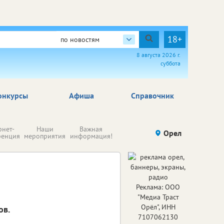
18+
по новостям
8 августа 2026 г.
суббота
онкурсы
Афиша
Справочник
Н
рнет-
Наши
Важная
Происшествия
Орел
Здоровье
комп
ренция
мероприятия
информация!
п
ре
Реклама: ООО
"Медиа Траст
Орёл", ИНН
ов.
7107062130