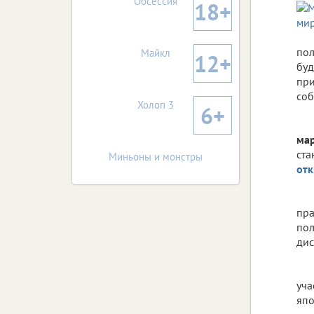
Обсессия
18+
пол
Майкл
12+
буд
при
соб
Холоп 3
6+
ма
ста
Миньоны и монстры
от
пра
пол
дис
уча
япо