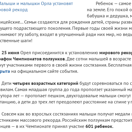
Ребенок — самое
на земле. Его покой 
бабушка и дедушка, м
ицейские... Семьи создаются для рождения детей, страны раз
ущего подрастающего поколения. Первые годы своей жизни 
нимают эту заботу, входят в улучшенный ради них мир, но вед
ственные шаги!
25 июня
Орел присоединится к установлению
мирового реко
рафон Чемпионатов ползунков
. Две сотни малышей в возрасте 
нут участниками первого в своей жизни состязания. Бесплатна
крыта
на официальном сайте события.
Дети
четырех возрастных категорий
будут соревноваться по 
вилам. Самая младшая группа до года проползет указанный ма
утора лет — протопает пешком, двухгодовалые малыши смогут
танцию, а дети до трех лет преодолеют расстояние на спине у 
Совсем как во взрослых состязаниях малыши получат медали и
стниками массового рекорда. Российским ползункам предстоит
нцев — в их Чемпионате принял участие
601 ребенок.