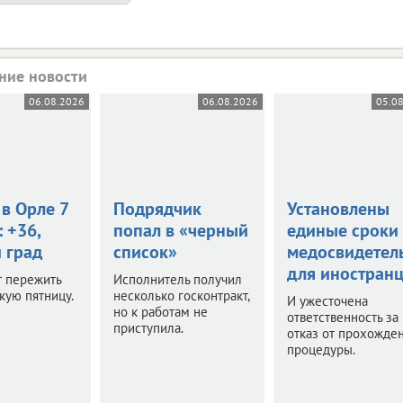
ние новости
06.08.2026
06.08.2026
05.0
в Орле 7
Подрядчик
Установлены
: +36,
попал в «черный
единые сроки
 град
список»
медосвидетел
для иностран
т пережить
Исполнитель получил
кую пятницу.
несколько госконтракт,
И ужесточена
но к работам не
ответственность за
приступила.
отказ от прохожде
процедуры.