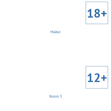
18+
Майкл
12+
Холоп 3