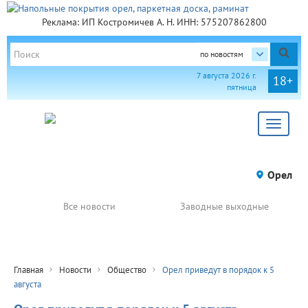
Реклама: ИП Костромичев А. Н. ИНН: 575207862800
по новостям
7 августа 2026 г.
18+
пятница
Toggle
navigat
Орел
Все новости
Заводные выходные
Главная
Новости
Общество
Орел приведут в порядок к 5
августа