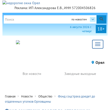
Реклама: ИП Александрова Е.В., ИНН 572004506826
по новостям
6 августа 2026 г.
18+
четверг
Toggle
navigat
Орел
Все новости
Заводные выходные
Главная
Новости
Общество
Фонд соцстраха доедет до
отдаленных уголков Орловщины