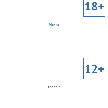
18+
Майкл
12+
Холоп 3