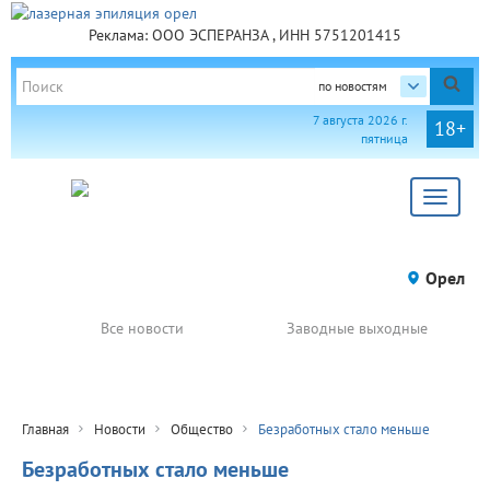
Реклама: ООО ЭСПЕРАНЗА , ИНН 5751201415
по новостям
7 августа 2026 г.
18+
пятница
Toggle
navigat
Орел
Все новости
Заводные выходные
Главная
Новости
Общество
Безработных стало меньше
Безработных стало меньше