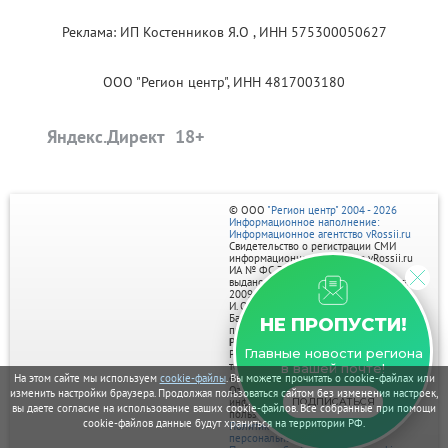
Реклама: ИП Костенников Я.О , ИНН 575300050627
ООО "Регион центр", ИНН 4817003180
Яндекс.Директ
© ООО
"Регион центр" 2004 - 2026
Информационное наполнение:
Информационное агентство vRossii.ru
Свидетельство о регистрации СМИ
информационного агентства vRossii.ru
ИА № ФС 77‑35502
выдано РОСКОМНАДЗОРом 04 марта
2009г.
И. О. Главного редактора Нарыков А. Н.
Баннеры на портале размещаются на
НЕ ПРОПУСТИ!
правах рекламы.
Реклама на портале:
Главные новости региона
Рекламное агентство "Умный маркетинг"
тел. 7-910-267-70-40,
в вашей почте!
На этом сайте мы используем
cookie-файлы
. Вы можете прочитать о cookie-файлах или
email: umnyy.marketing@yandex.ru
Отдельные публикации могут содержать
изменить настройки браузера. Продолжая пользоваться сайтом без изменения настроек,
ПОДПИСАТЬСЯ
информацию, не предназначенную для
вы даете согласие на использование ваших cookie-файлов. Все собранные при помощи
пользователей до 18 лет.
cookie-файлов данные будут храниться на территории РФ.
Политика в отношении обработки
персональных данных