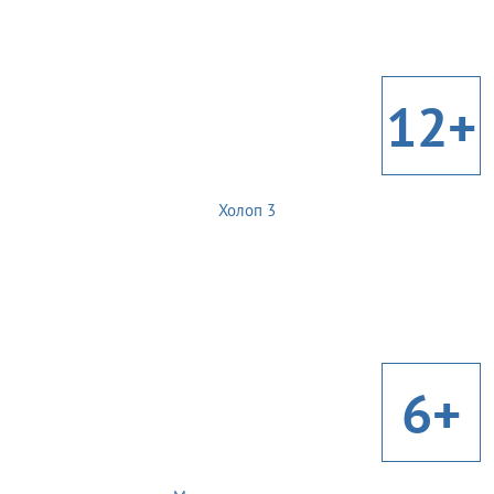
12+
Холоп 3
6+