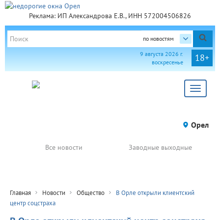
Реклама: ИП Александрова Е.В., ИНН 572004506826
по новостям
9 августа 2026 г.
18+
воскресенье
Toggle
navigat
Орел
Все новости
Заводные выходные
Главная
Новости
Общество
В Орле открыли клиентский
центр соцстраха