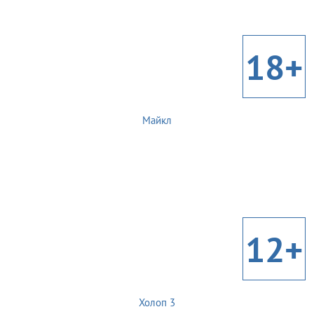
18+
Майкл
12+
Холоп 3