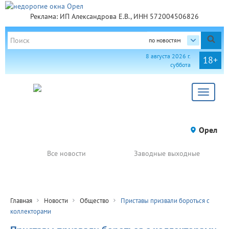
Реклама: ИП Александрова Е.В., ИНН 572004506826
по новостям
8 августа 2026 г.
18+
суббота
Toggle
navigat
Орел
Все новости
Заводные выходные
Главная
Новости
Общество
Приставы призвали бороться с
коллекторами