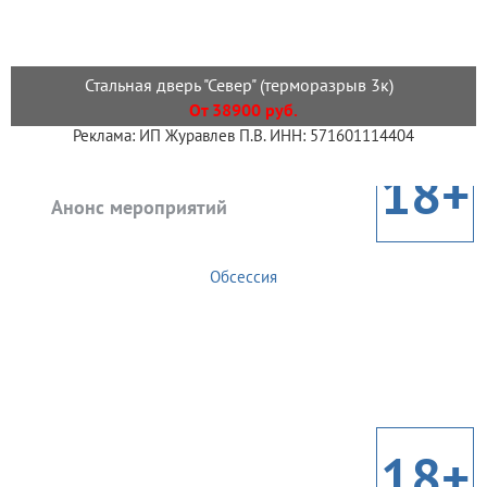
Стальная дверь "Север" (терморазрыв 3к)
От 38900 руб.
Реклама: ИП Журавлев П.В. ИНН: 571601114404
18+
Анонс мероприятий
Обсессия
18+