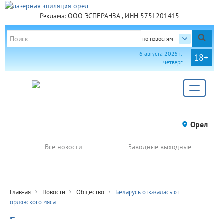
Реклама: ООО ЭСПЕРАНЗА , ИНН 5751201415
по новостям
6 августа 2026 г.
18+
четверг
Toggle
navigat
Орел
Все новости
Заводные выходные
Главная
Новости
Общество
Беларусь отказалась от
орловского мяса