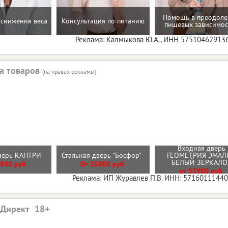
Помощь в преодол
снижения веса
Консультация по питанию
пищевых зависимос
Реклама: Калмыкова Ю.А., ИНН 57510462913
а товаров
(на правах рекламы)
Входная дверь
дверь КАНТРИ
Стальная дверь "Босфор"
ГЕОМЕТРИЯ ЭМАЛ
БЕЛЫЙ ЗЕРКАЛ
800 руб.
От 25000 руб.
от 33900 руб.
Реклама: ИП Журавлев П.В. ИНН: 5716011144
.Директ