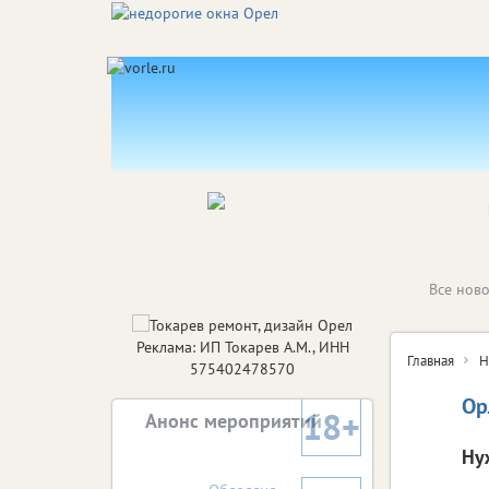
Все ново
Реклама: ИП Токарев А.М., ИНН
Главная
Н
575402478570
Ор
18+
Анонс мероприятий
Ну