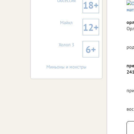
Обсессия
18+
орл
Майкл
12+
Орл
Холоп 3
6+
род
пре
Миньоны и монстры
241
при
вос