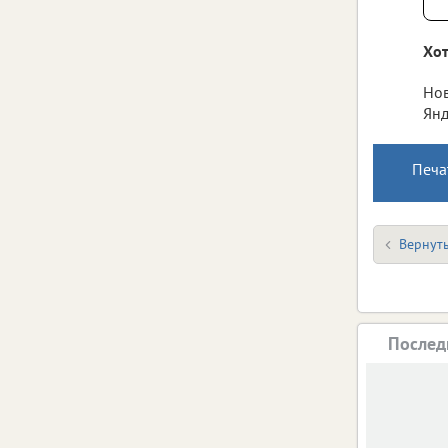
Хот
Нов
Янд
Печа
Вернуть
Послед