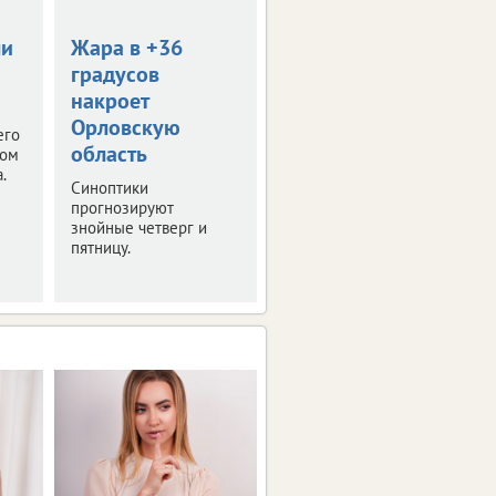
ли
Жара в +36
В Орле пройдет
градусов
День меда
накроет
Тематическая ярмарка
Орловскую
развернется уже в
его
ближайшие выходные.
область
том
Рассказываем
.
Синоптики
подробности.
прогнозируют
знойные четверг и
пятницу.