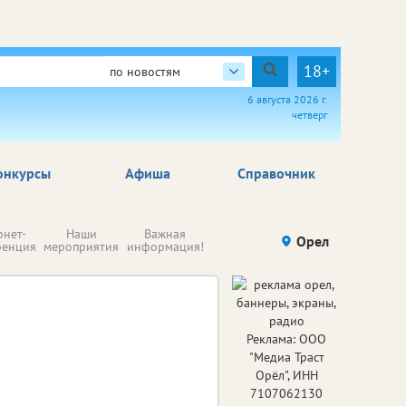
18+
по новостям
6 августа 2026 г.
четверг
онкурсы
Афиша
Справочник
Н
рнет-
Наши
Важная
Происшествия
Орел
Здоровье
комп
ренция
мероприятия
информация!
п
ре
Реклама: ООО
"Медиа Траст
Орёл", ИНН
7107062130