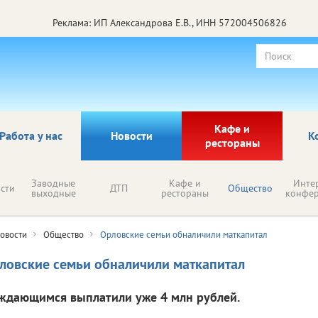
Реклама: ИП Александрова Е.В., ИНН 572004506826
Кафе и
Работа у нас
Новости
К
рестораны
Заводные
Кафе и
Инте
сти
ДТП
Общество
выходные
рестораны
конфе
овости
Общество
Орловские семьи обналичили маткапитал
ловские семьи обналичили маткапитал
ждающимся выплатили уже 4 млн рублей.