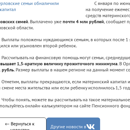
С января по июнь
на получение ежемес
средств материнског
овских семей
. Выплачено уже
почти 4 млн рублей
, сообщает 
овской области.
Выплаты положены нуждающимся семьям, в которых после 1 
ился или усыновлен второй ребенок.
Рассчитывать на финансовую помощь могут семьи, среднедуш
вышает 1,5-кратную величину прожиточного минимума
. В О
 рубль
. Размер выплаты в нашем регионе на данный момент с
Отметим, выплаты прекращаются, если материнский капитал 
 смене места жительства или если ребенку исполнилось 1,5 год
Чтобы понять, можете вы рассчитывать на такое материальное
пользуйтесь онлайн-калькулятором на сайте Пенсионного фон
← Вернуться к
Другие новости в
новостям