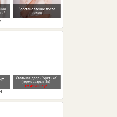
ении
Восстановление после
Проверенные пп-рецепты
тей
родов
6
Стальная дверь "Арктика"
Входная дверь ВУД
ИТ
(терморазрыв 3к)
ВЕРТИКАЛЬ
О
От 41500 руб.
От 27600 руб.
04