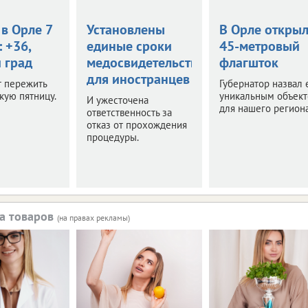
в Орле 7
Установлены
В Орле откры
: +36,
единые сроки
45-метровый
 град
медосвидетельствования
флагшток
для иностранцев
т пережить
Губернатор назвал 
кую пятницу.
уникальным объек
И ужесточена
для нашего региона
ответственность за
отказ от прохождения
процедуры.
а товаров
(на правах рекламы)