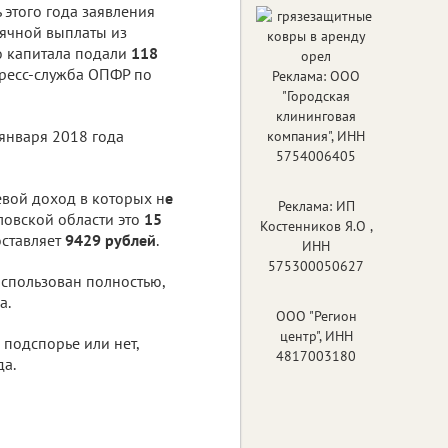
 этого года заявления
ячной выплаты из
о капитала подали
118
пресс-служба ОПФР по
Реклама: ООО
"Городская
клининговая
января 2018 года
компания", ИНН
5754006405
евой доход в которых н
е
Реклама: ИП
рловской области это
15
Костенников Я.О ,
оставляет
9429 рублей
.
ИНН
575300050627
использован полностью,
а.
ООО "Регион
центр", ИНН
 подспорье или нет,
4817003180
да.