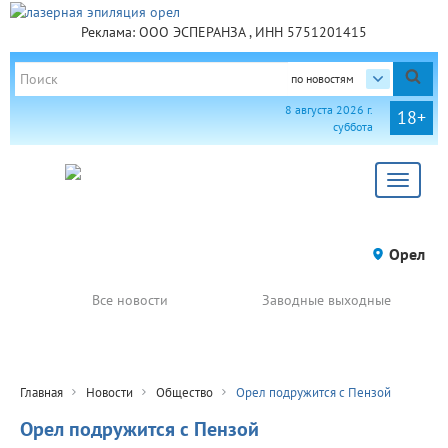
Реклама: ООО ЭСПЕРАНЗА , ИНН 5751201415
по новостям
8 августа 2026 г.
18+
суббота
Toggle
navigat
Орел
Все новости
Заводные выходные
Главная
Новости
Общество
Орел подружится с Пензой
Орел подружится с Пензой