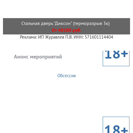
Стальная дверь "Диксон" (терморазрыв 3к)
От 40100 руб.
Реклама: ИП Журавлев П.В. ИНН: 571601114404
18+
Анонс мероприятий
Обсессия
18+