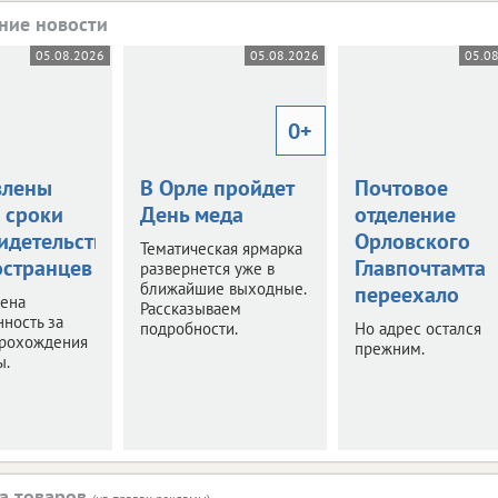
ние новости
05.08.2026
05.08.2026
05.0
0+
влены
В Орле пройдет
Почтовое
 сроки
День меда
отделение
идетельствования
Орловского
Тематическая ярмарка
остранцев
Главпочтамта
развернется уже в
ближайшие выходные.
переехало
чена
Рассказываем
нность за
подробности.
Но адрес остался
прохождения
прежним.
ы.
а товаров