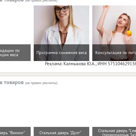
(на правах рекламы)
ндации по
Программа снижения веса
Консультация по пи
кции веса
Реклама: Калмыкова Ю.А., ИНН 57510462913
а товаров
(на правах рекламы)
Стальная дверь "Се
верь "Викинг"
Стальная дверь "Дуэт"
(терморазрыв 3к