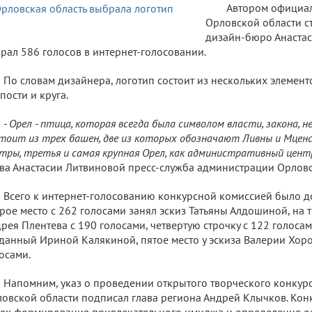
Автором официал
Орловской области с
дизайн-бюро Анастас
рал 586 голосов в интернет-голосовании.
По словам дизайнера, логотип состоит из нескольких элемент
пости и круга.
- Орел - птица, которая всегда была символом власти, закона, 
тоит из трех башен, две из которых обозначают Ливны и Мценск
тры, третья и самая крупная Орел, как административный цент
ва Анастасии Литвиновой пресс-служба администрации Орловс
Всего к интернет-голосованию конкурсной комиссией было д
рое место с 262 голосами занял эскиз Татьяны Алдошиной, на 
рея Плентева с 190 голосами, четвертую строчку с 122 голосам
данный Ириной Калякиной, пятое место у эскиза Валерии Хор
осами.
Напомним, указ о проведении открытого творческого конкурс
овской области подписал глава региона Андрей Клычков. Кон
ях формирования привлекательного имиджа и определения о