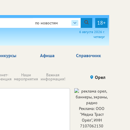
18+
по новостям
6 августа 2026 г.
четверг
онкурсы
Афиша
Справочник
Н
рнет-
Наши
Важная
Происшествия
Орел
Здоровье
комп
ренция
мероприятия
информация!
п
ре
Реклама: ООО
"Медиа Траст
Орёл", ИНН
7107062130