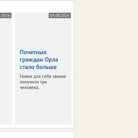
8.2026
05.08.2026
05.08.2026
Почетных
В Орле открыли
граждан Орла
Аллею
стало больше
Победителей
Новое для себя звание
В парке Победы
получили три
установлены бюсты
человека.
известных
военачальников.