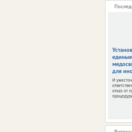
Послед
Устано
единые
медосв
для ин
И ужесто
ответстве
отказ от 
процедур
Витрин