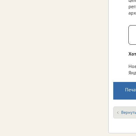
рег
арх
Хот
Нов
Янд
Печа
Вернуть