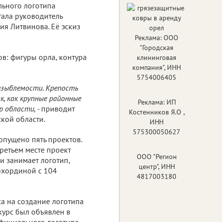
ьного логотипа
тала руководитель
ия Литвинова. Её эскиз
Реклама: ООО
"Городская
ов: фигуры орла, контура
клининговая
компания", ИНН
5754006405
незыблемости. Крепость
, как крупные районные
Реклама: ИП
р области, -
приводит
Костенников Я.О ,
кой области.
ИНН
575300050627
опущено пять проектов.
третьем месте проект
ООО "Регион
и занимает логотип,
центр", ИНН
охординой с 104
4817003180
а на создание логотипа
курс был объявлен в
фициального логотипа