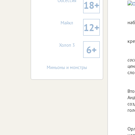
Обсессия
18+
наб
Майкл
12+
кре
Холоп 3
6+
сос
цен
Миньоны и монстры
сло
Вто
Анд
соз
гол
Орл
цел