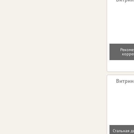
Рекоме
корре
Витрин
Стальная д