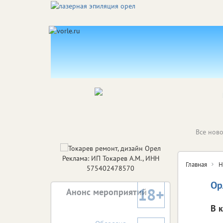
Все ново
Реклама: ИП Токарев А.М., ИНН
Главная
Н
575402478570
Ор
18+
Анонс мероприятий
В 