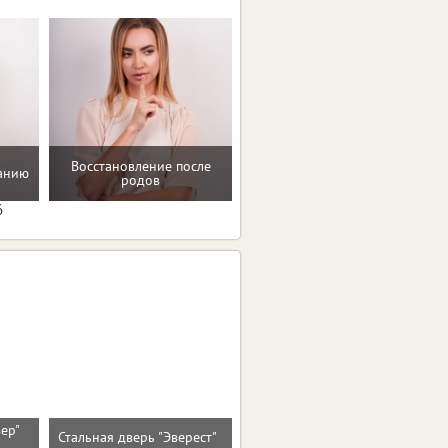
Восстановление после
Домашние упражнения и
танию
родов
тренировки
6
вер"
Входная дверь ЧЕРНЫЙ
Стальная дверь "Эверест"
)
КВАРЦ