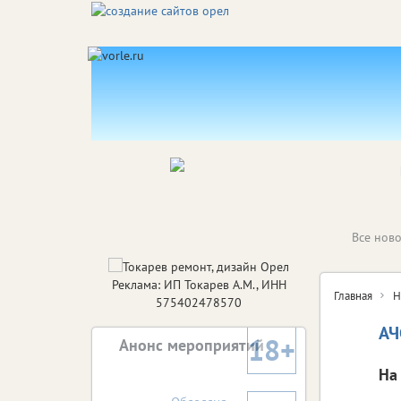
Все ново
Реклама: ИП Токарев А.М., ИНН
Главная
Н
575402478570
АЧ
18+
Анонс мероприятий
На