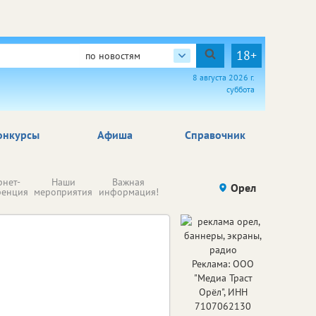
18+
по новостям
8 августа 2026 г.
суббота
онкурсы
Афиша
Справочник
Н
рнет-
Наши
Важная
Происшествия
Орел
Здоровье
комп
ренция
мероприятия
информация!
п
ре
Реклама: ООО
"Медиа Траст
Орёл", ИНН
7107062130