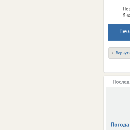
Нов
Янд
Печа
Вернуть
Послед
Погода 