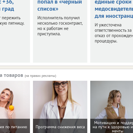
: +36,
попал в «черный
единые сроки
 град
список»
медосвидетел
для иностран
т пережить
Исполнитель получил
кую пятницу.
несколько госконтракт,
И ужесточена
но к работам не
ответственность за
приступила.
отказ от прохожде
процедуры.
а товаров
(на правах рекламы)
Мотивацию и подде
ия по питанию
Программа снижения веса
на пути к здоровью и
мечты