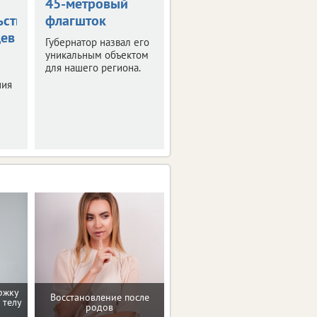
45-метровый
градусов
ьствования
флагшток
накроет
цев
Орловскую
Губернатор назвал его
область
уникальным объектом
для нашего региона.
Синоптики
ния
прогнозируют
знойные четверг и
пятницу.
ржку
Восстановление после
Домашние упражнения и
 телу
родов
тренировки