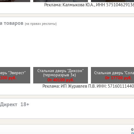
Реклама: Калмыкова Ю.А., ИНН 57510462913
а товаров
(на правах рекламы)
Стальная дверь "Диксон"
верь "Эверест"
Стальная дверь "Сол
(терморазрыв 3к)
200 руб.
От 37700 руб.
От 40100 руб.
Реклама: ИП Журавлев П.В. ИНН: 5716011144
.Директ
©
И