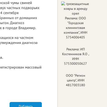
нской чумы свиней
двух частных подворьях
14 сентября
обранных от домашних
Реклама: ООО
Выгон. Диагноз
"Городская
 в городе Владимир.
клининговая
компания", ИНН
жащихся на частном
5754006405
дтверждения диагноза
Реклама: ИП
Костенников Я.О ,
я.
ИНН
575300050627
арегистрирован массовый
ООО "Регион
центр", ИНН
4817003180
Добавить