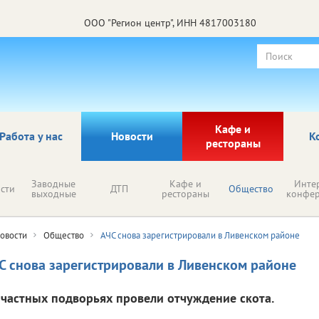
ООО "Регион центр", ИНН 4817003180
Кафе и
Работа у нас
Новости
К
рестораны
Заводные
Кафе и
Инте
сти
ДТП
Общество
выходные
рестораны
конфе
овости
Общество
АЧС снова зарегистрировали в Ливенском районе
С снова зарегистрировали в Ливенском районе
 частных подворьях провели отчуждение скота.