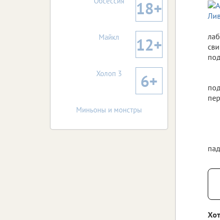
Обсессия
18+
лаб
Майкл
12+
сви
под
Холоп 3
6+
под
пер
Миньоны и монстры
пад
Хот