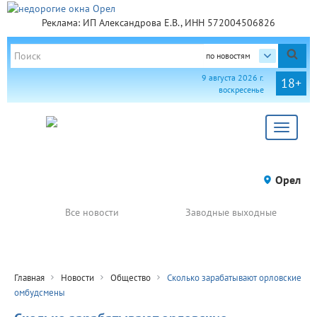
Реклама: ИП Александрова Е.В., ИНН 572004506826
по новостям
9 августа 2026 г.
18+
воскресенье
Toggle
navigat
Орел
Все новости
Заводные выходные
Главная
Новости
Общество
Сколько зарабатывают орловские
омбудсмены