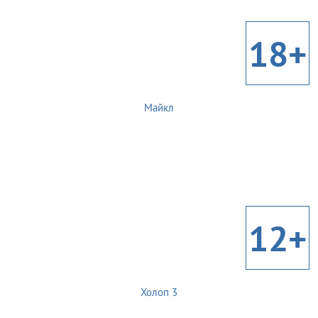
18+
Майкл
12+
Холоп 3