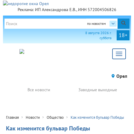
Реклама: ИП Александрова Е.В., ИНН 572004506826
по новостям
8 августа 2026 г.
18+
суббота
Toggle
navigat
Орел
Все новости
Заводные выходные
Главная
Новости
Общество
Как изменится бульвар Победы
Как изменится бульвар Победы