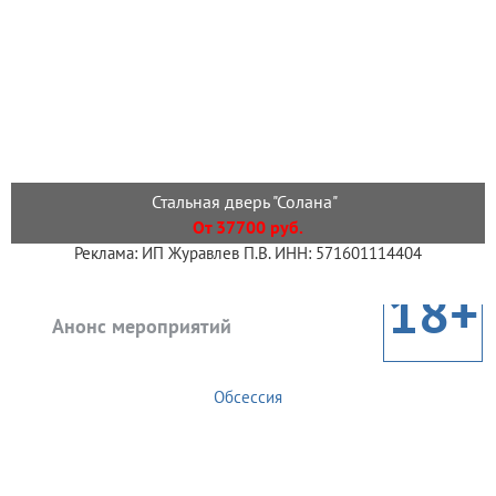
Стальная дверь "Солана"
От 37700 руб.
Реклама: ИП Журавлев П.В. ИНН: 571601114404
18+
Анонс мероприятий
Обсессия