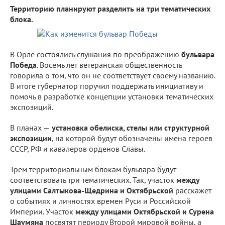
Территорию планируют разделить на три тематических
блока.
В Орле состоялись слушания по преображению
бульвара
Победа
. Восемь лет ветеранская общественность
говорила о том, что он не соответствует своему названию.
В итоге губернатор поручил поддержать инициативу и
помочь в разработке концепции установки тематических
экспозиций.
В планах —
установка обелиска, стелы или структурной
экспозиции
, на которой будут обозначены имена героев
СССР, РФ и кавалеров орденов Славы.
Трем территориальным блокам бульвара будут
соответствовать три тематических. Так, участок
между
улицами Салтыкова-Щедрина и Октябрьской
расскажет
о событиях и личностях времен Руси и Российской
Империи. Участок
между улицами Октябрьской и Сурена
Шаумяна
посвятят периоду Второй мировой войны, а