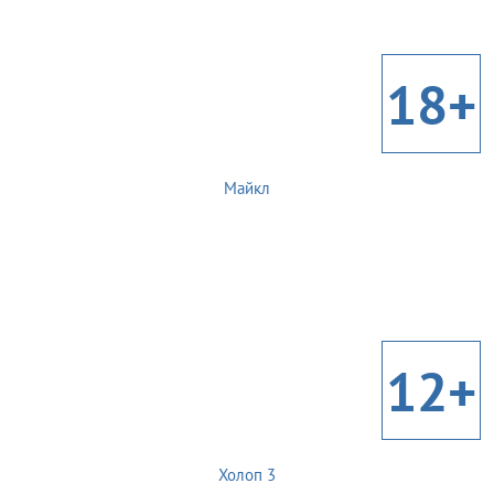
18+
Майкл
12+
Холоп 3