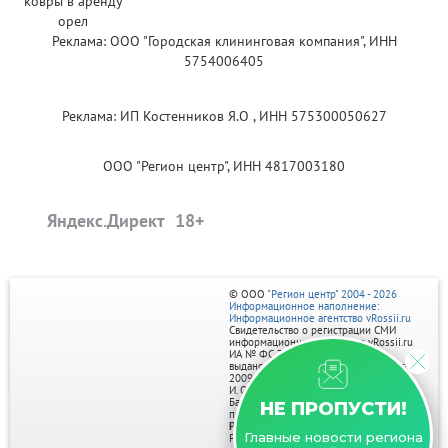
Реклама: ООО "Городская клининговая компания", ИНН
5754006405
Реклама: ИП Костенников Я.О , ИНН 575300050627
ООО "Регион центр", ИНН 4817003180
Яндекс.Директ
© ООО
"Регион центр" 2004 - 2026
Информационное наполнение:
Информационное агентство vRossii.ru
Свидетельство о регистрации СМИ
информационного агентства vRossii.ru
ИА № ФС 77‑35502
выдано РОСКОМНАДЗОРом 04 марта
2009г.
И. О. Главного редактора Нарыков А. Н.
Баннеры на портале размещаются на
НЕ ПРОПУСТИ!
правах рекламы.
Реклама на портале:
Главные новости региона
Рекламное агентство "Умный маркетинг"