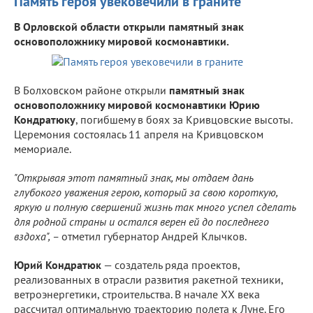
Память героя увековечили в граните
В Орловской области открыли памятный знак
основоположнику мировой космонавтики.
В Болховском районе открыли
памятный знак
основоположнику мировой космонавтики Юрию
Кондратюку
, погибшему в боях за Кривцовские высоты.
Церемония состоялась 11 апреля на Кривцовском
мемориале.
"Открывая этот памятный знак, мы отдаем дань
глубокого уважения герою, который за свою короткую,
яркую и полную свершений жизнь так много успел сделать
для родной страны и остался верен ей до последнего
вздоха", –
отметил губернатор Андрей Клычков.
Юрий Кондратюк
— создатель ряда проектов,
реализованных в отрасли развития ракетной техники,
ветроэнергетики, строительства. В начале XX века
рассчитал оптимальную траекторию полета к Луне. Его