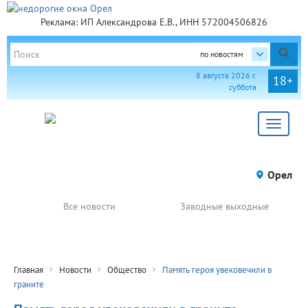
Реклама: ИП Александрова Е.В., ИНН 572004506826
по новостям
8 августа 2026 г.
18+
суббота
Toggle
navigat
Орел
Все новости
Заводные выходные
Главная
Новости
Общество
Память героя увековечили в
граните