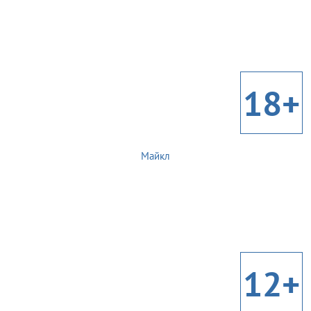
18+
Майкл
12+