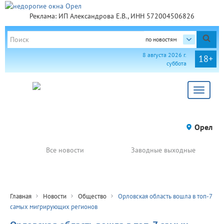
Реклама: ИП Александрова Е.В., ИНН 572004506826
по новостям
8 августа 2026 г.
18+
суббота
Toggle
navigat
Орел
Все новости
Заводные выходные
Главная
Новости
Общество
Орловская область вошла в топ-7
самых мигрирующих регионов