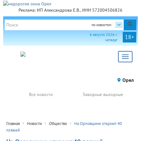
Реклама: ИП Александрова Е.В., ИНН 572004506826
по новостям
6 августа 2026 г.
18+
четверг
Toggle
navigat
Орел
Все новости
Заводные выходные
Главная
Новости
Общество
На Орловщине откроют 40
пляжей