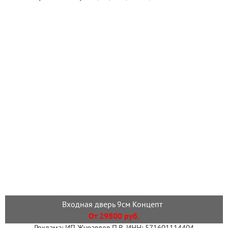
Входная дверь 9см Концепт
От 29800 руб.
Реклама: ИП Журавлев П.В. ИНН: 571601114404