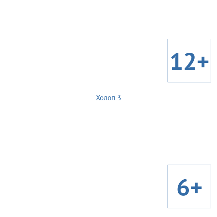
12+
Холоп 3
6+