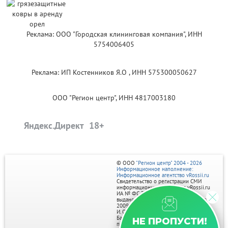
Реклама: ООО "Городская клининговая компания", ИНН
5754006405
Реклама: ИП Костенников Я.О , ИНН 575300050627
ООО "Регион центр", ИНН 4817003180
Яндекс.Директ
© ООО
"Регион центр" 2004 - 2026
Информационное наполнение:
Информационное агентство vRossii.ru
Свидетельство о регистрации СМИ
информационного агентства vRossii.ru
ИА № ФС 77‑35502
выдано РОСКОМНАДЗОРом 04 марта
2009г.
И. О. Главного редактора Нарыков А. Н.
Баннеры на портале размещаются на
НЕ ПРОПУСТИ!
правах рекламы.