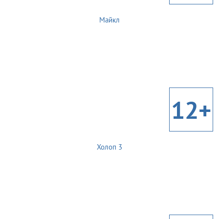
Майкл
12+
Холоп 3