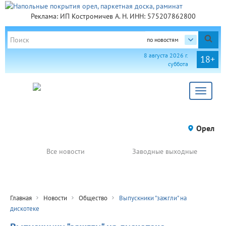
Реклама: ИП Костромичев А. Н. ИНН: 575207862800
по новостям
8 августа 2026 г.
18+
суббота
Toggle
navigat
Орел
Все новости
Заводные выходные
Главная
Новости
Общество
Выпускники "зажгли" на
дискотеке