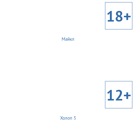
18+
Майкл
12+
Холоп 3