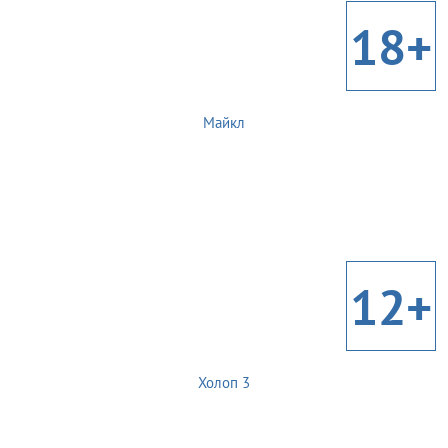
18+
Майкл
12+
Холоп 3