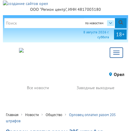
ООО "Регион центр", ИНН 4817003180
по новостям
8 августа 2026 г.
18+
суббота
Toggle
navigat
Орел
Все новости
Заводные выходные
Главная
Новости
Общество
Орловец оплатил разом 205
штрафов