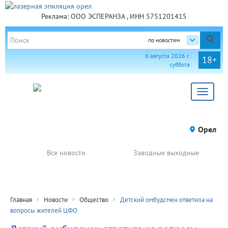
Реклама: ООО ЭСПЕРАНЗА , ИНН 5751201415
по новостям
8 августа 2026 г.
18+
суббота
Toggle
navigat
Орел
Все новости
Заводные выходные
Главная
Новости
Общество
Детский омбудсмен ответила на
вопросы жителей ЦФО