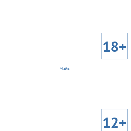
18+
Майкл
12+