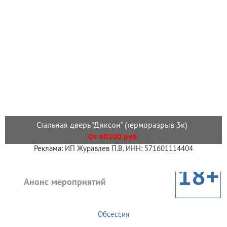
Стальная дверь "Диксон" (терморазрыв 3к)
От 40100 руб.
Реклама: ИП Журавлев П.В. ИНН: 571601114404
18+
Анонс мероприятий
Обсессия