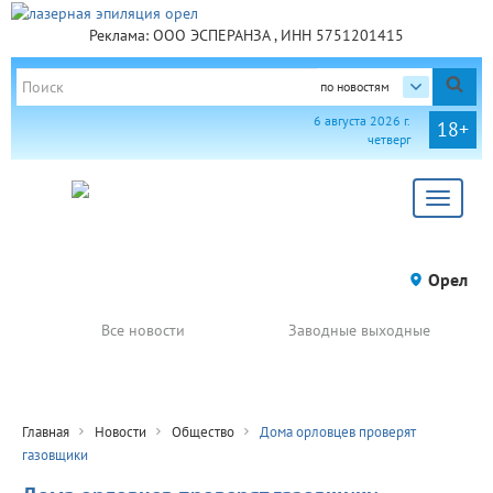
Реклама: ООО ЭСПЕРАНЗА , ИНН 5751201415
по новостям
6 августа 2026 г.
18+
четверг
Toggle
navigat
Орел
Все новости
Заводные выходные
Главная
Новости
Общество
Дома орловцев проверят
газовщики