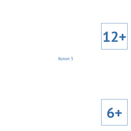
12+
Холоп 3
6+