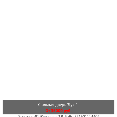
Стальная дверь "Дуэт"
От 36000 руб.
Реклама: ИП Журавлев П.В. ИНН: 571601114404