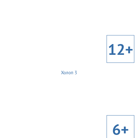
12+
Холоп 3
6+