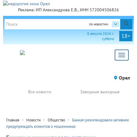
Реклама: ИП Александрова Е.В., ИНН 572004506826
по новостям
8 августа 2026 г.
18+
суббота
Toggle
navigat
Орел
Все новости
Заводные выходные
Главная
Новости
Общество
Банкам рекомендовали активнее
предупреждать клиентов о мошенниках