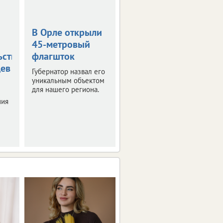
В Орле открыли
Жара в +36
45-метровый
градусов
ьствования
флагшток
накроет
цев
Орловскую
Губернатор назвал его
область
уникальным объектом
для нашего региона.
Синоптики
ния
прогнозируют
знойные четверг и
пятницу.