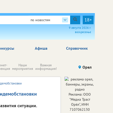
18+
по новостям
9 августа 2026 г.
воскресенье
онкурсы
Афиша
Справочник
Н
рнет-
Наши
Важная
Происшествия
Орел
Здоровье
комп
ренция
мероприятия
информация!
п
ре
идемобстановки
пидемобстановки
Реклама: ООО
"Медиа Траст
Орёл", ИНН
азвития ситуации.
7107062130