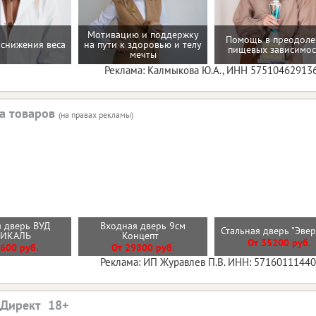
Мотивацию и поддержку
Помощь в преодол
снижения веса
на пути к здоровью и телу
пищевых зависимос
мечты
Реклама: Калмыкова Ю.А., ИНН 57510462913
а товаров
(на правах рекламы)
 дверь ВУД
Входная дверь 9см
Стальная дверь "Эве
ТИКАЛЬ
Концепт
От 35200 руб.
600 руб.
От 29800 руб.
Реклама: ИП Журавлев П.В. ИНН: 5716011144
.Директ