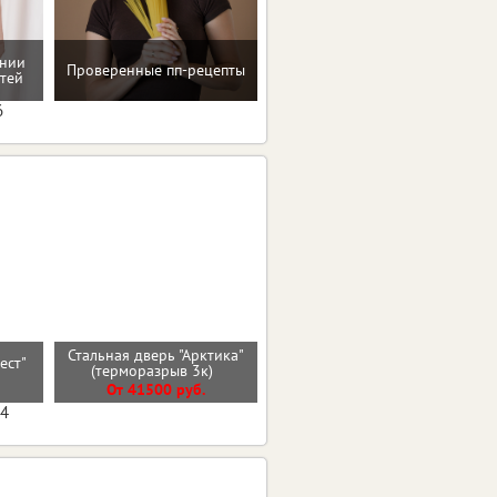
ении
Рекомендации по
Проверенные пп-рецепты
тей
коррекции веса
6
Стальная дверь "Арктика"
Входная дверь ЧЕРНОЕ
рест"
(терморазрыв 3к)
ЗЕРКАЛО
От 41500 руб.
От 33000 руб.
04