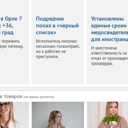
в Орле 7
Подрядчик
Установлены
: +36,
попал в «черный
единые сроки
 град
список»
медосвидетел
для иностран
т пережить
Исполнитель получил
кую пятницу.
несколько госконтракт,
И ужесточена
но к работам не
ответственность за
приступила.
отказ от прохожде
процедуры.
а товаров
(на правах рекламы)