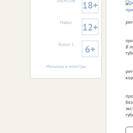
Обсессия
18+
рег
Майкл
12+
про
Холоп 3
6+
В л
губ
Миньоны и монстры
рег
кор
про
без
экс
губ