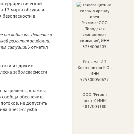
титеррористической
а 12 марта обсудили
 безопасности в
Реклама: ООО
"Городская
 послабления. Решение о
клининговая
кой развития эпидемии.
компания", ИНН
ия ситуации",-
отметил
5754006405
Реклама: ИП
гости из других
Костенников Я.О ,
сплеска заболеваемости
ИНН
575300050627
ут разрешены, должны
ООО "Регион
о сообща обеспечить
центр", ИНН
потоков, не допустить
4817003180
ила пресс-служба