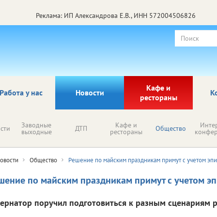
Реклама: ИП Александрова Е.В., ИНН 572004506826
Кафе и
Работа у нас
Новости
К
рестораны
Заводные
Кафе и
Инте
сти
ДТП
Общество
выходные
рестораны
конфе
овости
Общество
Решение по майским праздникам примут с учетом эп
шение по майским праздникам примут с учетом э
бернатор поручил подготовиться к разным сценариям р