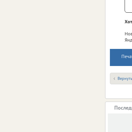
Хот
Нов
Янд
Печа
Вернуть
Послед