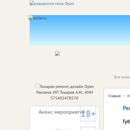
Все ново
Реклама: ИП Токарев А.М., ИНН
Главная
Н
575402478570
Ре
18+
Анонс мероприятий
Гу