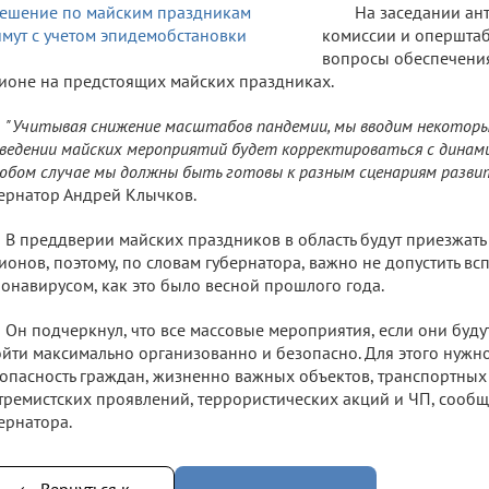
На заседании ан
комиссии и оперштаб
вопросы обеспечения
ионе на предстоящих майских праздниках.
"Учитывая снижение масштабов пандемии, мы вводим некоторые
ведении майских мероприятий будет корректироваться с динами
юбом случае мы должны быть готовы к разным сценариям развит
ернатор Андрей Клычков.
В преддверии майских праздников в область будут приезжать 
ионов, поэтому, по словам губернатора, важно не допустить в
онавирусом, как это было весной прошлого года.
Он подчеркнул, что все массовые мероприятия, если они буд
йти максимально организованно и безопасно. Для этого нужн
опасность граждан, жизненно важных объектов, транспортных 
тремистских проявлений, террористических акций и ЧП, сообщ
ернатора.
← Вернуться к