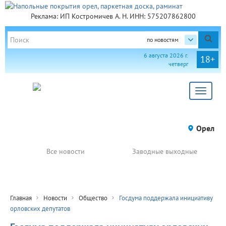
Реклама: ИП Костромичев А. Н. ИНН: 575207862800
по новостям
6 августа 2026 г.
18+
четверг
Toggle
navigat
Орел
Все новости
Заводные выходные
Главная
Новости
Общество
Госдума поддержала инициативу
орловских депутатов