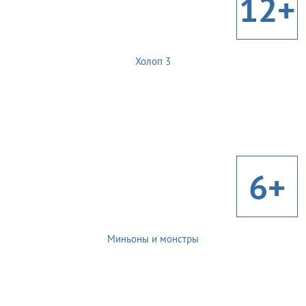
12+
Холоп 3
6+
Миньоны и монстры