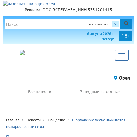
Реклама: ООО ЭСПЕРАНЗА , ИНН 5751201415
по новостям
6 августа 2026 г.
18+
четверг
Toggle
navigat
Орел
Все новости
Заводные выходные
Главная
Новости
Общество
В орловских лесах начинается
пожароопасный сезон