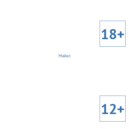
18+
Майкл
12+