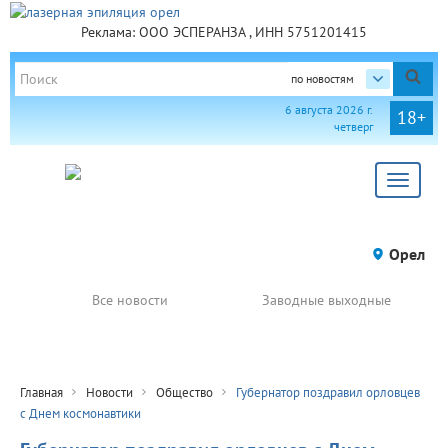
Реклама: ООО ЭСПЕРАНЗА , ИНН 5751201415
по новостям
6 августа 2026 г.
18+
четверг
Toggle
navigat
Орел
Все новости
Заводные выходные
Главная
Новости
Общество
Губернатор поздравил орловцев
с Днем космонавтики