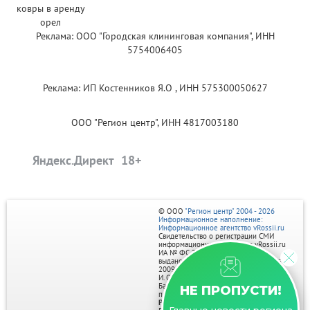
Реклама: ООО "Городская клининговая компания", ИНН
5754006405
Реклама: ИП Костенников Я.О , ИНН 575300050627
ООО "Регион центр", ИНН 4817003180
Яндекс.Директ
© ООО
"Регион центр" 2004 - 2026
Информационное наполнение:
Информационное агентство vRossii.ru
Свидетельство о регистрации СМИ
информационного агентства vRossii.ru
ИА № ФС 77‑35502
выдано РОСКОМНАДЗОРом 04 марта
2009г.
И. О. Главного редактора Нарыков А. Н.
Баннеры на портале размещаются на
НЕ ПРОПУСТИ!
правах рекламы.
Реклама на портале: