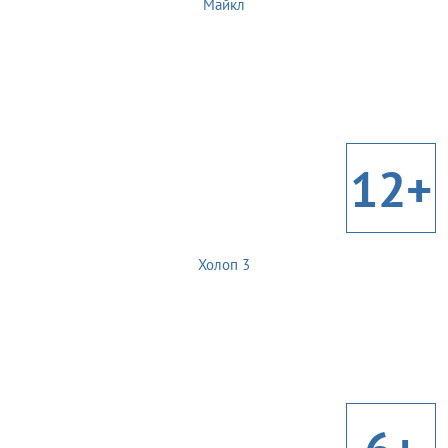
Майкл
12+
Холоп 3