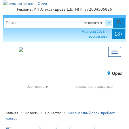
Реклама: ИП Александрова Е.В., ИНН 572004506826
по новостям
9 августа 2026 г.
18+
воскресенье
Toggle
navigat
Орел
Все новости
Заводные выходные
Главная
Новости
Общество
"Бессмертный полк" пройдет
онлайн