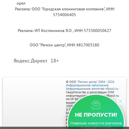
Реклама: ООО "Городская клининговая компания", ИНН
5754006405
Реклама: ИП Костенников Я.О , ИНН 575300050627
ООО "Регион центр", ИНН 4817003180
Яндекс.Директ
© ООО
"Регион центр" 2004 - 2026
Информационное наполнение:
Информационное агентство vRossii.ru
Свидетельство о регистрации СМИ
информационного агентства vRossii.ru
ИА № ФС 77‑35502
выдано РОСКОМНАДЗОРом 04 марта
2009г.
И. О. Главного редактора Нарыков А. Н.
Баннеры на портале размещаются на
НЕ ПРОПУСТИ!
правах рекламы.
Реклама на портале:
Главные новости региона
Рекламное агентство "Умный маркетинг"
тел. 7-910-267-70-40,
в вашей почте!