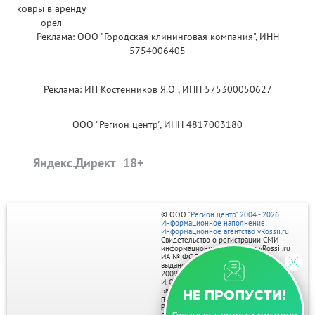
Реклама: ООО "Городская клининговая компания", ИНН
5754006405
Реклама: ИП Костенников Я.О , ИНН 575300050627
ООО "Регион центр", ИНН 4817003180
Яндекс.Директ
© ООО
"Регион центр" 2004 - 2026
Информационное наполнение:
Информационное агентство vRossii.ru
Свидетельство о регистрации СМИ
информационного агентства vRossii.ru
ИА № ФС 77‑35502
выдано РОСКОМНАДЗОРом 04 марта
2009г.
И. О. Главного редактора Нарыков А. Н.
Баннеры на портале размещаются на
НЕ ПРОПУСТИ!
правах рекламы.
Реклама на портале: