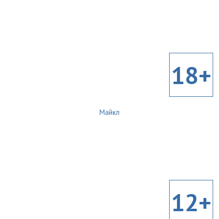
18+
Майкл
12+