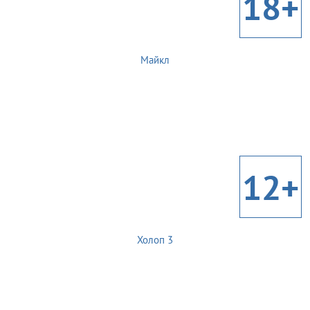
18+
Майкл
12+
Холоп 3