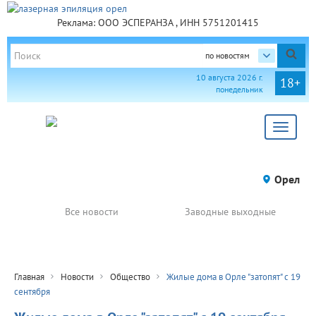
Реклама: ООО ЭСПЕРАНЗА , ИНН 5751201415
по новостям
10 августа 2026 г.
18+
понедельник
Toggle
navigat
Орел
Все новости
Заводные выходные
Главная
Новости
Общество
Жилые дома в Орле "затопят" с 19
сентября