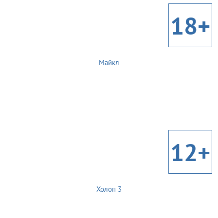
18+
Майкл
12+
Холоп 3