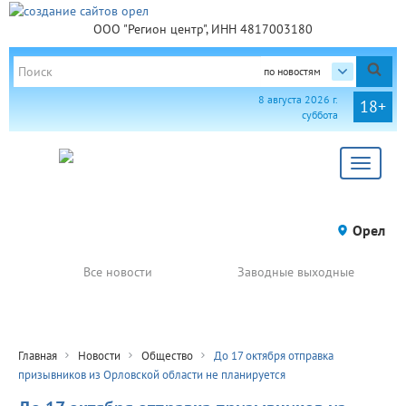
ООО "Регион центр", ИНН 4817003180
по новостям
8 августа 2026 г.
18+
суббота
Toggle
navigat
Орел
Все новости
Заводные выходные
Главная
Новости
Общество
До 17 октября отправка
призывников из Орловской области не планируется