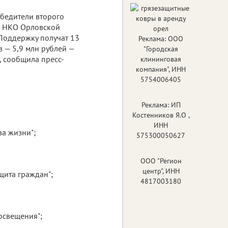
бедители второго
я НКО Орловской
 Поддержку получат 13
Реклама: ООО
 — 5,9 млн рублей —
"Городская
, сообщила пресс-
клининговая
компания", ИНН
5754006405
Реклама: ИП
Костенников Я.О ,
ИНН
за жизни";
575300050627
ООО "Регион
центр", ИНН
щита граждан";
4817003180
освещения";