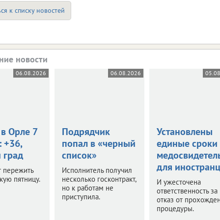
ся к списку новостей
ние новости
06.08.2026
06.08.2026
05.0
в Орле 7
Подрядчик
Установлены
: +36,
попал в «черный
единые сроки
 град
список»
медосвидетел
для иностран
т пережить
Исполнитель получил
кую пятницу.
несколько госконтракт,
И ужесточена
но к работам не
ответственность за
приступила.
отказ от прохожде
процедуры.