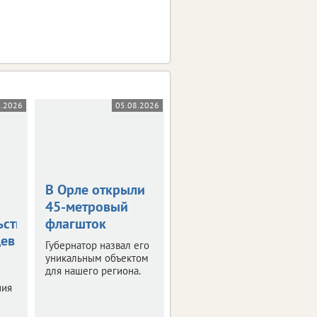
8.2026
05.08.2026
05.08.2026
В Орле открыли
Жара в +36
45-метровый
градусов
ьствования
флагшток
накроет
цев
Орловскую
Губернатор назвал его
область
уникальным объектом
для нашего региона.
Синоптики
ния
прогнозируют
знойные четверг и