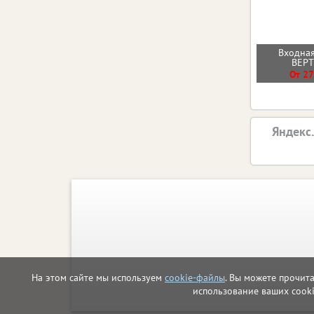
Входная
ВЕР
От 27
Яндекс
На этом сайте мы используем
cookie-файлы
. Вы можете прочит
использование ваших cook