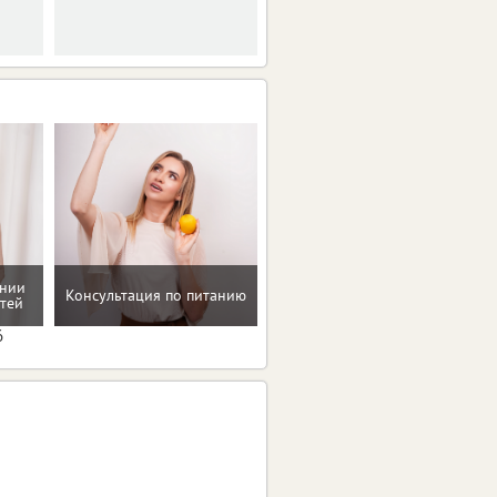
пятницу.
ении
Консультация по питанию
Программа снижения веса
тей
6