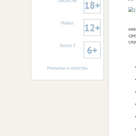
Обсессия
18+
Майкл
12+
нек
сре
слу
Холоп 3
6+
Миньоны и монстры