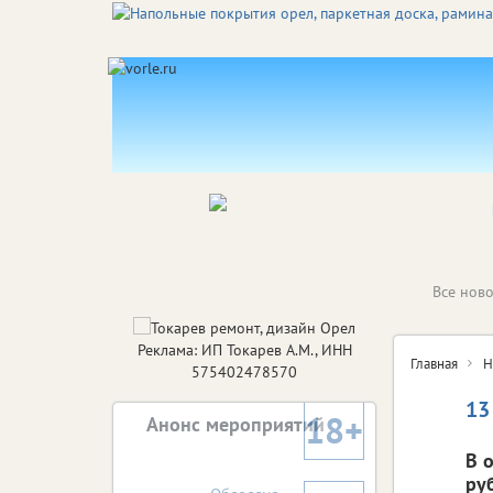
Все ново
Реклама: ИП Токарев А.М., ИНН
Главная
Н
575402478570
13
18+
Анонс мероприятий
В 
ру