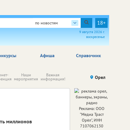
18+
по новостям
9 августа 2026 г.
воскресенье
онкурсы
Афиша
Справочник
Н
рнет-
Наши
Важная
Происшествия
Орел
Здоровье
комп
ренция
мероприятия
информация!
п
ре
Реклама: ООО
"Медиа Траст
Орёл", ИНН
сть миллионов
7107062130