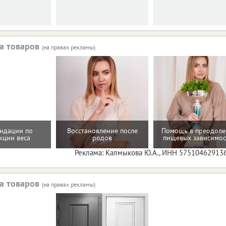
а товаров
(на правах рекламы)
ндации по
Восстановление после
Помощь в преодол
кции веса
родов
пищевых зависимос
Реклама: Калмыкова Ю.А., ИНН 57510462913
а товаров
(на правах рекламы)