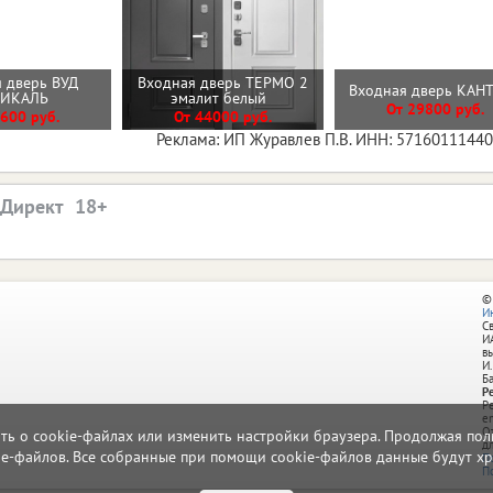
 дверь ВУД
Входная дверь ТЕРМО 2
Входная дверь КА
ТИКАЛЬ
эмалит белый
От 29800 руб.
600 руб.
От 44000 руб.
Реклама: ИП Журавлев П.В. ИНН: 5716011144
.Директ
©
И
С
И
в
И.
Б
Р
Р
e
О
ать о cookie-файлах или изменить настройки браузера. Продолжая поль
д
ie-файлов. Все собранные при помощи cookie-файлов данные будут хр
П
П