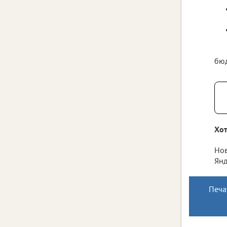
бюд
Хот
Нов
Янд
Печа