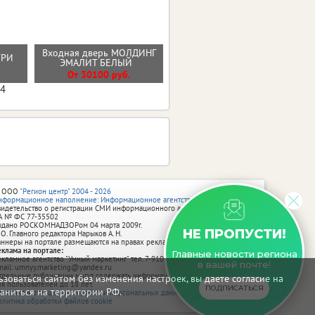
Входная дверь МОЛДИНГ
НТРИ
Стальная дверь "Вельвет"
ЭМАЛИТ БЕЛЫЙ
От 42900 руб.
От 30100 руб.
04
 ООО
"Регион центр" 2004 - 2026
нформационное наполнение: Информационное агентство vRossii.ru
видетельство о регистрации СМИ информационного агентства vRossii.ru
А № ФС 77‑35502
ыдано РОСКОМНАДЗОРом 04 марта 2009г.
НЕ ПРОПУСТИ!
 О. Главного редактора Нарыков А. Н.
аннеры на портале размещаются на правах рекламы.
еклама на портале:
Главные новости региона
екламное агентство "Умный маркетинг" тел. 7-910-267-70-40,
в вашей почте!
mail: umnyy.marketing@yandex.ru
тдельные публикации могут содержать информацию, не предназначенную
зоваться сайтом без изменения настроек, вы даете согласие на
ля пользователей до 18 лет.
ПОДПИСАТЬСЯ
аниться на территории РФ.
олитика в отношении обработки персональных данных
олитика обработки файлов cookie