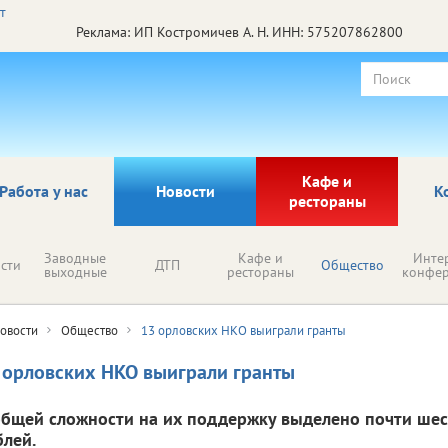
Реклама: ИП Костромичев А. Н. ИНН: 575207862800
Кафе и
Работа у нас
Новости
К
рестораны
Заводные
Кафе и
Инте
сти
ДТП
Общество
выходные
рестораны
конфе
овости
Общество
13 орловских НКО выиграли гранты
 орловских НКО выиграли гранты
общей сложности на их поддержку выделено почти ше
блей.