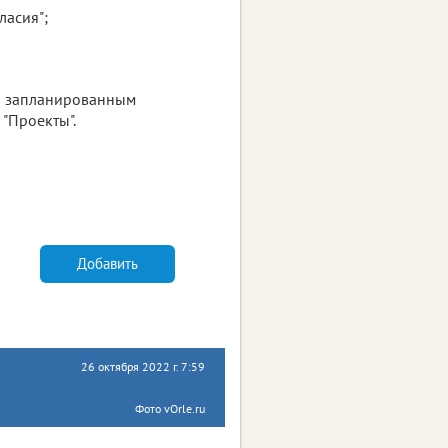
ласия";
и запланированным
 "Проекты".
Добавить
26 октября 2022 г. 7:59
Фото vOrle.ru