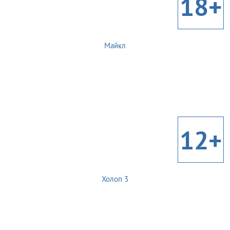
18+
Майкл
12+
Холоп 3