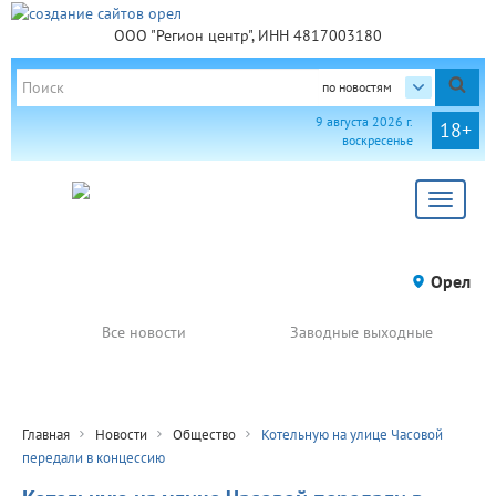
ООО "Регион центр", ИНН 4817003180
по новостям
9 августа 2026 г.
18+
воскресенье
Toggle
navigat
Орел
Все новости
Заводные выходные
Главная
Новости
Общество
Котельную на улице Часовой
передали в концессию