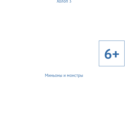
Холоп 3
6+
Миньоны и монстры