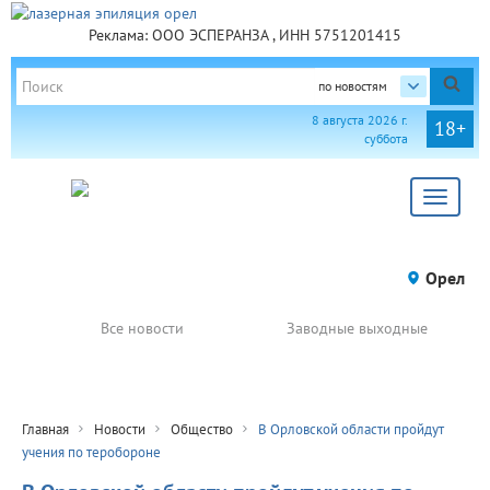
Реклама: ООО ЭСПЕРАНЗА , ИНН 5751201415
по новостям
8 августа 2026 г.
18+
суббота
Toggle
navigat
Орел
Все новости
Заводные выходные
Главная
Новости
Общество
В Орловской области пройдут
учения по теробороне