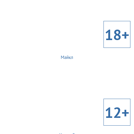
18+
Майкл
12+