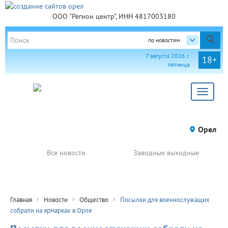
ООО "Регион центр", ИНН 4817003180
по новостям
7 августа 2026 г.
18+
пятница
Toggle
navigat
Орел
Все новости
Заводные выходные
Главная
Новости
Общество
Посылки для военнослужащих
собрали на ярмарках в Орле