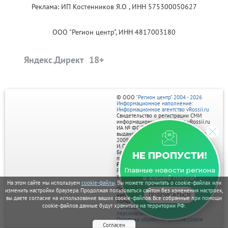
Реклама: ИП Костенников Я.О , ИНН 575300050627
ООО "Регион центр", ИНН 4817003180
Яндекс.Директ
© ООО
"Регион центр" 2004 - 2026
Информационное наполнение:
Информационное агентство vRossii.ru
Свидетельство о регистрации СМИ
информационного агентства vRossii.ru
ИА № ФС 77‑35502
выдано РОСКОМНАДЗОРом 04 марта
2009г.
И. О. Главного редактора Нарыков А. Н.
Баннеры на портале размещаются на
НЕ ПРОПУСТИ!
правах рекламы.
Реклама на портале:
Главные новости региона
Рекламное агентство "Умный маркетинг"
тел. 7-910-267-70-40,
в вашей почте!
На этом сайте мы используем
cookie-файлы
. Вы можете прочитать о cookie-файлах или
email: umnyy.marketing@yandex.ru
Отдельные публикации могут содержать
изменить настройки браузера. Продолжая пользоваться сайтом без изменения настроек,
ПОДПИСАТЬСЯ
информацию, не предназначенную для
вы даете согласие на использование ваших cookie-файлов. Все собранные при помощи
пользователей до 18 лет.
cookie-файлов данные будут храниться на территории РФ.
Политика в отношении обработки
персональных данных
Политика обработки файлов cookie
Согласен