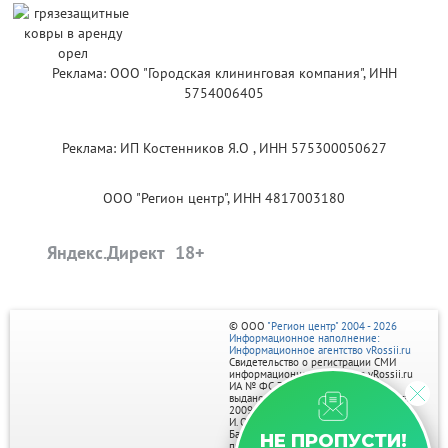
Реклама: ООО "Городская клининговая компания", ИНН
5754006405
Реклама: ИП Костенников Я.О , ИНН 575300050627
ООО "Регион центр", ИНН 4817003180
Яндекс.Директ
© ООО
"Регион центр" 2004 - 2026
Информационное наполнение:
Информационное агентство vRossii.ru
Свидетельство о регистрации СМИ
информационного агентства vRossii.ru
ИА № ФС 77‑35502
выдано РОСКОМНАДЗОРом 04 марта
2009г.
И. О. Главного редактора Нарыков А. Н.
Баннеры на портале размещаются на
НЕ ПРОПУСТИ!
правах рекламы.