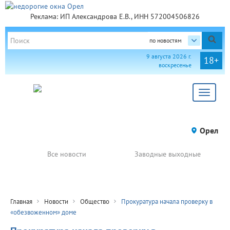
Реклама: ИП Александрова Е.В., ИНН 572004506826
по новостям
9 августа 2026 г.
18+
воскресенье
Toggle
navigat
Орел
Все новости
Заводные выходные
Главная
Новости
Общество
Прокуратура начала проверку в
«обезвоженном» доме