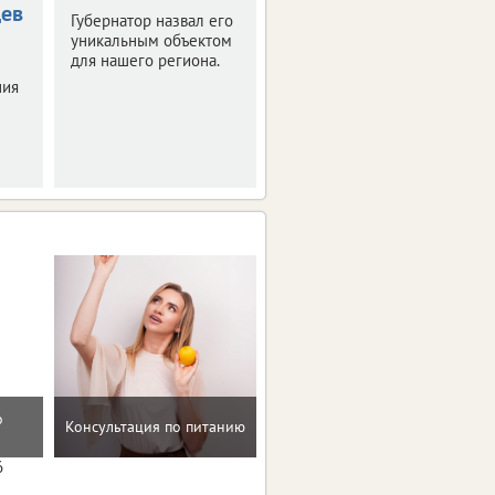
цев
Орловскую
Губернатор назвал его
область
уникальным объектом
для нашего региона.
Синоптики
ния
прогнозируют
знойные четверг и
пятницу.
о
Помощь в преодолении
Консультация по питанию
пищевых зависимостей
6