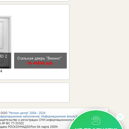
МО 2
Стальная дверь "Викинг"
Стальная дверь "Дуэт Б"
От 40800 руб.
От 32000 руб.
04
 ООО
"Регион центр" 2004 - 2026
нформационное наполнение: Информационное агентство vRossii.ru
видетельство о регистрации СМИ информационного агентства vRossii.ru
А № ФС 77‑35502
ыдано РОСКОМНАДЗОРом 04 марта 2009г.