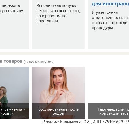
для иностран
т пережить
Исполнитель получил
кую пятницу.
несколько госконтракт,
И ужесточена
но к работам не
ответственность за
приступила.
отказ от прохожде
процедуры.
а товаров
(на правах рекламы)
упражнения и
Восстановление после
Рекомендации п
нировки
родов
коррекции веса
Реклама: Калмыкова Ю.А., ИНН 57510462913